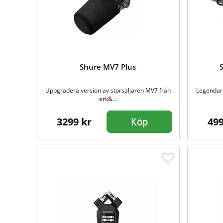
Shure MV7 Plus
Uppgradera version av storsäljaren MV7 från
Legendari
erk&...
3299 kr
499
Köp