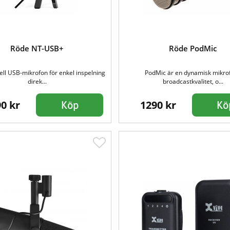
Röde NT-USB+
Röde PodMic
ell USB-mikrofon för enkel inspelning
PodMic är en dynamisk mikrof
direk...
broadcastkvalitet, o...
0 kr
1290 kr
Köp
Kö