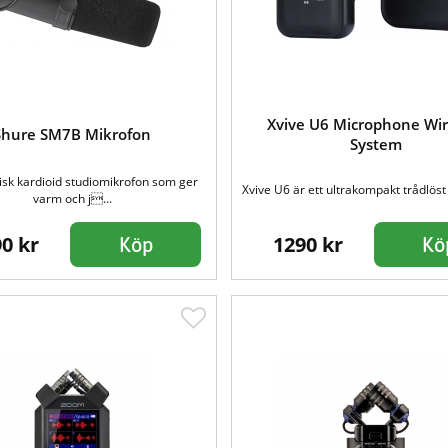
Xvive U6 Microphone Wir
Shure SM7B Mikrofon
System
sk kardioid studiomikrofon som ger
Xvive U6 är ett ultrakompakt trådlöst l
varm och j...
0 kr
1290 kr
Köp
Kö