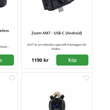
eless
Zoom AM7 - USB-C [Android]
Am7 är en mikrofon speciellt framtagen för
aval...
Andro...
1190 kr
p
Köp