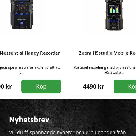
4essential Handy Recorder
Zoom H5studio Mobile Re
ljudinspelare som är extremt lätt att
Portabel inspelning med professionell
a...
H5 Studio...
0 kr
4490 kr
Köp
Kö
Nyhetsbrev
Vill du få spännande nyheter och erbjudanden från