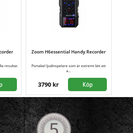
corder
Zoom H6essential Handy Recorder
a resultat.
Portabel ljudinspelare som är extremt lätt att
a...
3790 kr
p
Köp