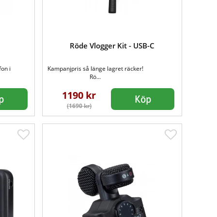
Röde Vlogger Kit - USB-C
on i
Kampanjpris så länge lagret räcker!
Rö...
1190 kr
p
Köp
(1690 kr)