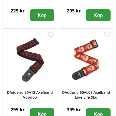
225 kr
295 kr
Köp
Köp
DAddario 50A12 Axelband
DAddario 50AL08 Axelband
Voodoo
- Live Life Skull
295 kr
399 kr
Köp
Köp