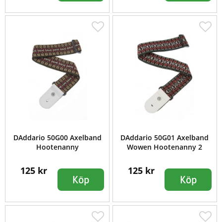
DAddario 50G00 Axelband
DAddario 50G01 Axelband
Hootenanny
Wowen Hootenanny 2
125 kr
125 kr
Köp
Köp