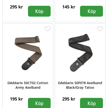
295 kr
145 kr
Köp
Köp
DAddario 50CT02 Cotton
DAddario 50F078 Axelband
Army Axelband
Black/Gray Tatoo
195 kr
295 kr
Köp
Köp