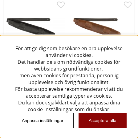
För att ge dig som besökare en bra upplevelse
använder vi cookies.
Det handlar dels om nödvändiga cookies för
webbsidans grundfunktioner,
Fender Mustang Saddle
Fender Mustang Saddle
men även cookies för prestanda, personlig
Strap - Black
Strap - Cognac
upplevelse och övrig funktionalitet.
För bästa upplevelse rekommenderar vi att du
799 kr
729 kr
accepterar samtliga typer av cookies.
Köp
Köp
Du kan dock självklart välja att anpassa dina
cookie-inställningar som du önskar.
Anpassa inställningar
Acceptera alla