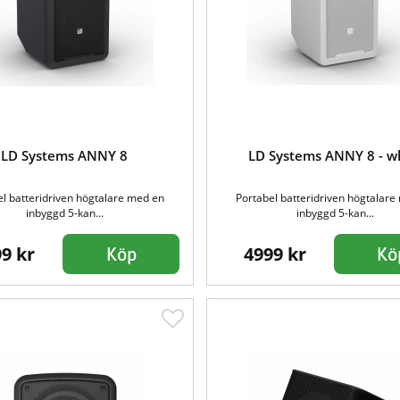
LD Systems ANNY 8
LD Systems ANNY 8 - w
el batteridriven högtalare med en
Portabel batteridriven högtalare
inbyggd 5-kan...
inbyggd 5-kan...
9 kr
4999 kr
Köp
Kö