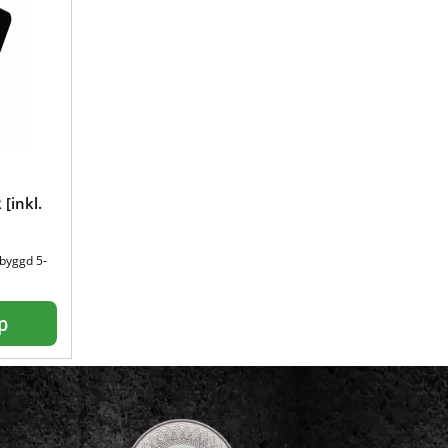
[inkl.
nbyggd 5-
p