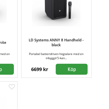
LD Systems ANNY 8 Handheld -
hite
black
 med en
Portabel batteridriven högtalare med en
inbyggd 5-kan...
6699 kr
p
Köp