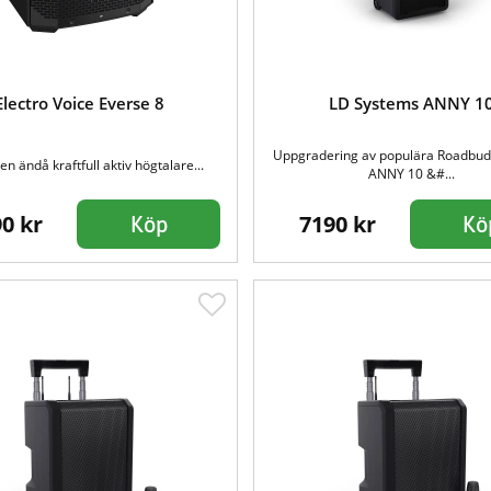
Electro Voice Everse 8
LD Systems ANNY 1
Uppgradering av populära Roadbud
n ändå kraftfull aktiv högtalare...
ANNY 10 &#...
0 kr
7190 kr
Köp
Kö