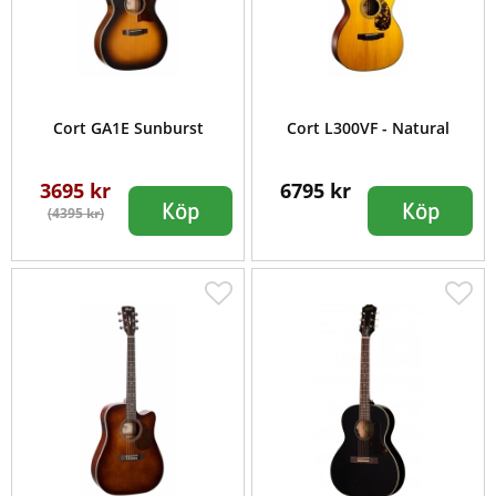
Cort GA1E Sunburst
Cort L300VF - Natural
3695 kr
6795 kr
Köp
Köp
(4395 kr)