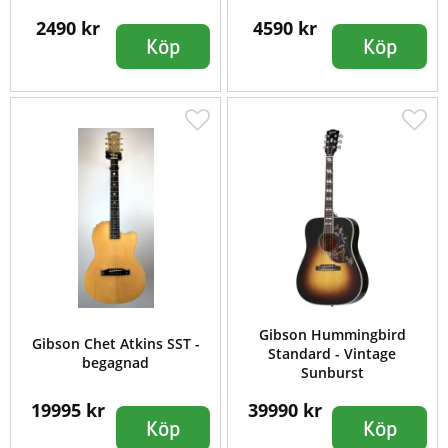
2490 kr
4590 kr
Köp
Köp
Gibson Hummingbird
Gibson Chet Atkins SST -
Standard - Vintage
begagnad
Sunburst
19995 kr
39990 kr
Köp
Köp