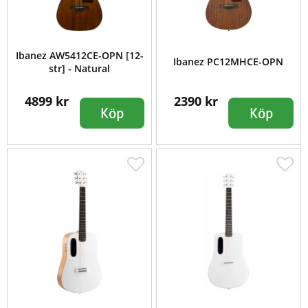
Ibanez AW5412CE-OPN [12-
Ibanez PC12MHCE-OPN
str] - Natural
4899 kr
2390 kr
Köp
Köp