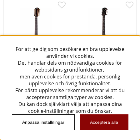
För att ge dig som besökare en bra upplevelse
använder vi cookies.
Det handlar dels om nödvändiga cookies för
webbsidans grundfunktioner,
Taylor 264ce-K DLX Grand
Taylor 314ce Next Gen
men även cookies för prestanda, personlig
Auditorium [12-str]
Grand Auditorium
upplevelse och övrig funktionalitet.
För bästa upplevelse rekommenderar vi att du
23790 kr
28990 kr
accepterar samtliga typer av cookies.
Köp
Köp
Du kan dock självklart välja att anpassa dina
cookie-inställningar som du önskar.
Anpassa inställningar
Acceptera alla