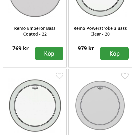
Remo Emperor Bass
Remo Powerstroke 3 Bass
Coated - 22
Clear - 20
769 kr
979 kr
Köp
Köp