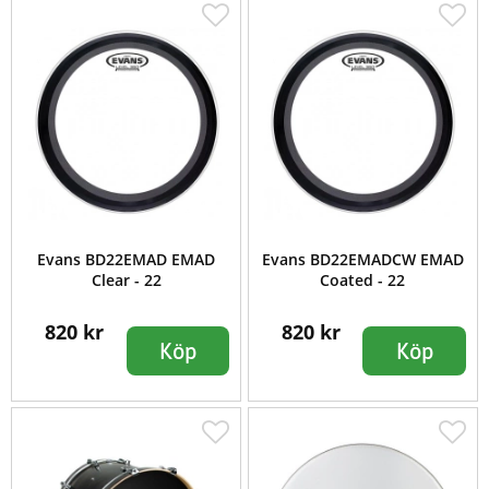
Evans BD22EMAD EMAD
Evans BD22EMADCW EMAD
Clear - 22
Coated - 22
820 kr
820 kr
Köp
Köp