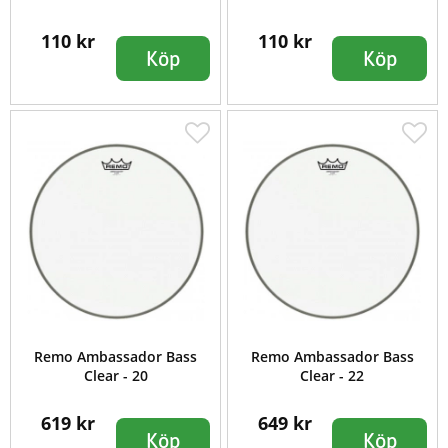
110 kr
110 kr
Köp
Köp
Remo Ambassador Bass
Remo Ambassador Bass
Clear - 20
Clear - 22
619 kr
649 kr
Köp
Köp