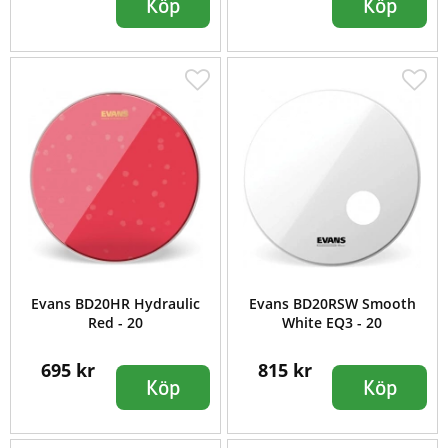
Köp
Köp
Evans BD20HR Hydraulic
Evans BD20RSW Smooth
Red - 20
White EQ3 - 20
695 kr
815 kr
Köp
Köp