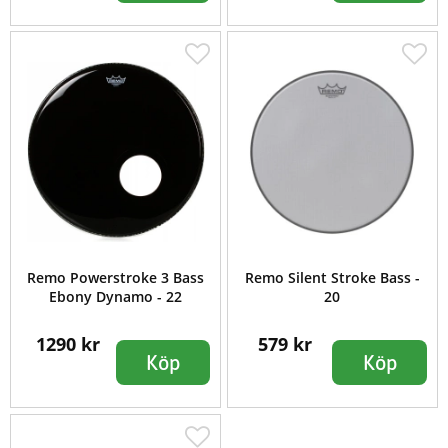
Remo Powerstroke 3 Bass
Remo Silent Stroke Bass -
Ebony Dynamo - 22
20
1290 kr
579 kr
Köp
Köp