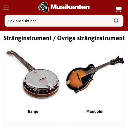
Stränginstrument / Övriga stränginstrument
Banjo
Mandolin