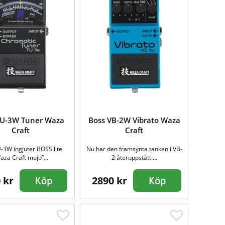
TU-3W Tuner Waza
Boss VB-2W Vibrato Waza
Craft
Craft
3W ingjuter BOSS lite
Nu har den framsynta tanken i VB-
aza Craft mojo”...
2 återuppstått ...
 kr
2890 kr
Köp
Köp