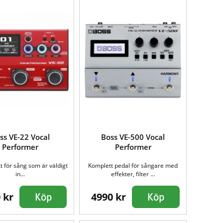
ss VE-22 Vocal
Boss VE-500 Vocal
Performer
Performer
t för sång som är väldigt
Komplett pedal för sångare med
in...
effekter, filter ...
 kr
4990 kr
Köp
Köp