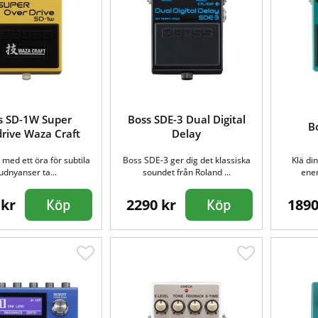
s SD-1W Super
Boss SDE-3 Dual Digital
Bo
rive Waza Craft
Delay
 med ett öra för subtila
Boss SDE-3 ger dig det klassiska
Klä din
judnyanser ta...
soundet från Roland ...
ener
 kr
2290 kr
1890
Köp
Köp