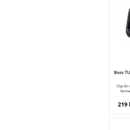
Boss TU
Clip On 
format
219 