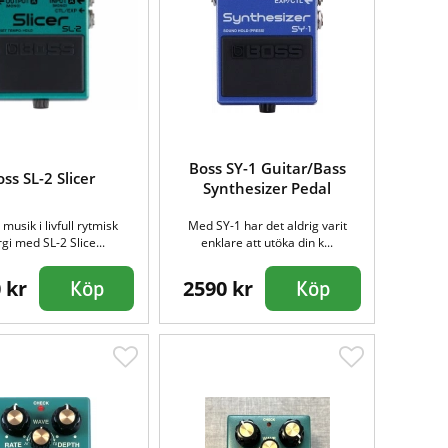
Boss SY-1 Guitar/Bass
ss SL-2 Slicer
Synthesizer Pedal
 musik i livfull rytmisk
Med SY-1 har det aldrig varit
gi med SL-2 Slice...
enklare att utöka din k...
 kr
2590 kr
Köp
Köp