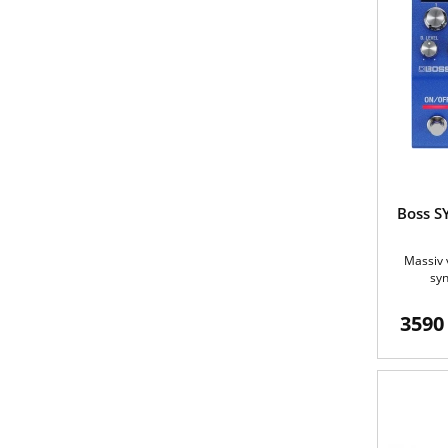
Boss S
Massiv 
syn
3590