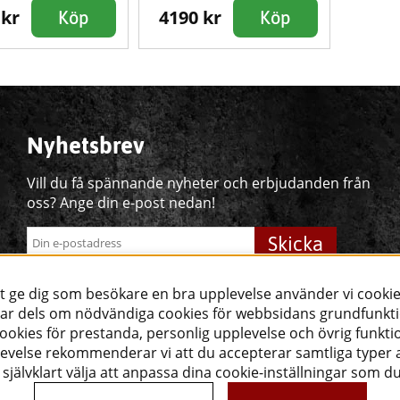
 kr
4190 kr
Köp
Köp
Nyhetsbrev
Vill du få spännande nyheter och erbjudanden från
oss? Ange din e-post nedan!
Skicka
tt ge dig som besökare en bra upplevelse använder vi cookie
Följ oss!
ar dels om nödvändiga cookies för webbsidans grundfunkt
okies för prestanda, personlig upplevelse och övrig funktio
evelse rekommenderar vi att du accepterar samtliga typer a
självklart välja att anpassa dina cookie-inställningar som d