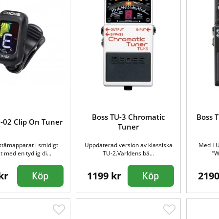
Boss TU-3 Chromatic
Boss 
-02 Clip On Tuner
Tuner
stämapparat i smidigt
Uppdaterad version av klassiska
Med TU-
 med en tydlig di...
TU-2.Världens bä...
”W
kr
1199 kr
2190
Köp
Köp