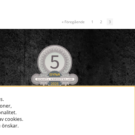
«
Föregående
1
2
3
s.
ioner,
nalitet.
v cookies.
u önskar.