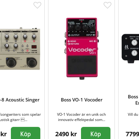
Boss
-8 Acoustic Singer
Boss VO-1 Vocoder
E
/songwriters som spelar
VO-1 Vocoder är en unik och
Vill du
ustisk gitarr ...
innovativ effektpedal som...
 kr
2490 kr
7799
Köp
Köp