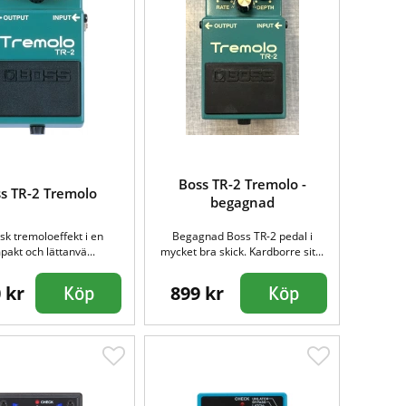
Boss TR-2 Tremolo -
s TR-2 Tremolo
begagnad
isk tremoloeffekt i en
Begagnad Boss TR-2 pedal i
akt och lättanvä...
mycket bra skick. Kardborre sit...
 kr
899 kr
Köp
Köp