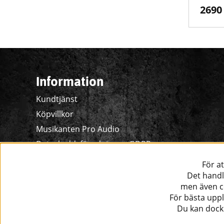
2690
Information
Kundtjänst
Köpvillkor
Musikanten Pro Audio
Dataskyddsförodningen GDPR.
För a
Det handl
men även co
För bästa uppl
Du kan dock 