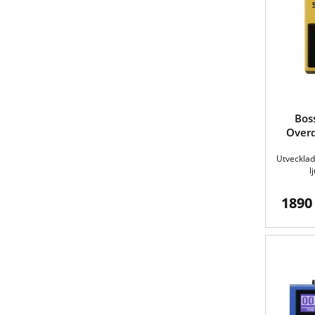
Bos
Overd
Utvecklad
l
1890