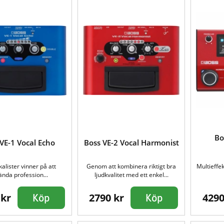
Bo
VE-1 Vocal Echo
Boss VE-2 Vocal Harmonist
kalister vinner på att
Genom att kombinera riktigt bra
Multieffek
nda profession...
ljudkvalitet med ett enkel...
 kr
2790 kr
4290
Köp
Köp