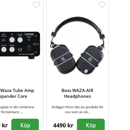
 Waza Tube Amp
Boss WAZA-AIR
xpander Core
Headphones
 spela in din rördrivna
Äntligen finns det en produkt för
förstärkare ...
oss som av oli...
 kr
4490 kr
Köp
Köp