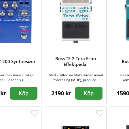
Boss TE-2 Tera Echo
Y-200 Synthesizer
Bos
Effektpedal
värld av massa roliga
Med kraften av Multi Dimensional
Klass
th-ljud för en g...
Processing (MDP), produce...
komp
 kr
2190 kr
1590
Köp
Köp