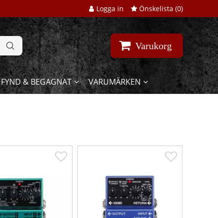
Logga in
Önskelista (
0
)
Varukorg
FYND & BEGAGNAT
VARUMÄRKEN