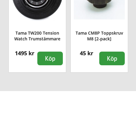
Tama TW200 Tension
Tama CM8P Toppskruv
l
Watch Trumstämmare
M8 [2-pack]
1495 kr
45 kr
Köp
Köp