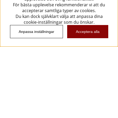
För bästa upplevelse rekommenderar vi att du
accepterar samtliga typer av cookies.
Du kan dock självklart välja att anpassa dina
cookie-inställningar som du önskar.
Anpassa inställningar
Acceptera alla
Information
Kundtjänst
Köpvillkor
Musikanten Pro Audio
Dataskyddsförodningen GDPR.
Nyhetsbrev
Vill du få spännande nyheter och erbjudanden från