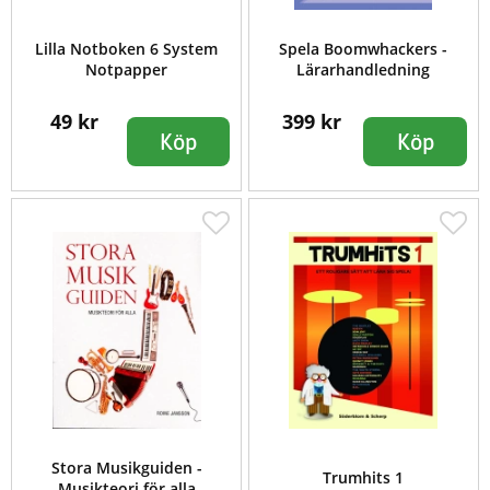
Lilla Notboken 6 System
Spela Boomwhackers -
Notpapper
Lärarhandledning
49 kr
399 kr
Köp
Köp
Stora Musikguiden -
Trumhits 1
Musikteori för alla