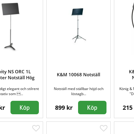
vity NS ORC 1L
K
K&M 10068 Notställ
ter Notställ Hög
ldigt elegant och stilrent
Notställ med ställbar höjd och
König & 
stativ som ...
löstagb...
"D
kr
899 kr
215
Köp
Köp