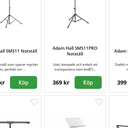
Adam Hall SMS11PRO
ll SMS11 Notställ
Adam H
Notställ
tställ som sparar mycket
Litet, kompakt och enkelt att
Stabilt n
ts, perfekt om ...
transportera men änd...
kr
369 kr
399
Köp
Köp