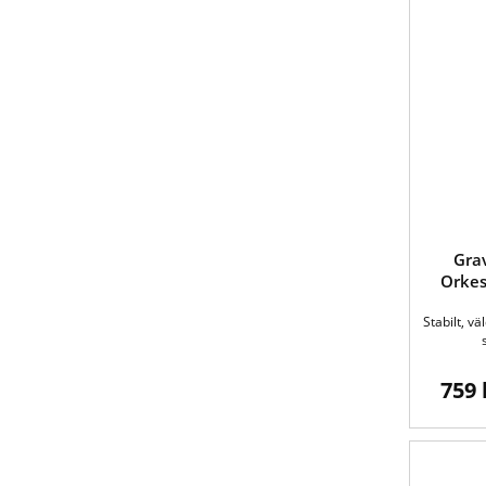
Gra
Orkes
Stabilt, vä
759 