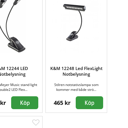
&M 12244 LED
K&M 12248 Led FlexLight
Notbelysning
Notbelysning
Meyer Music stand light
Stilren notstativslampa som
ouble2 LED Flex...
kommer med både strö...
 kr
465 kr
Köp
Köp