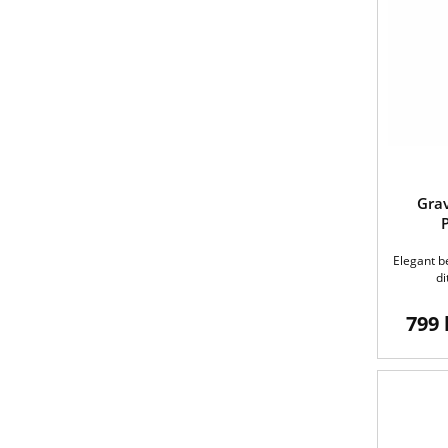
Grav
Elegant b
di
799 