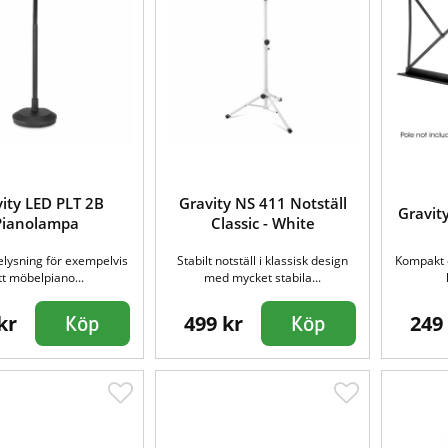
ity LED PLT 2B
Gravity NS 411 Notställ
Gravit
Pianolampa
Classic - White
elysning för exempelvis
Stabilt notställ i klassisk design
Kompakt o
tt möbelpiano...
med mycket stabila...
kr
499 kr
249
Köp
Köp