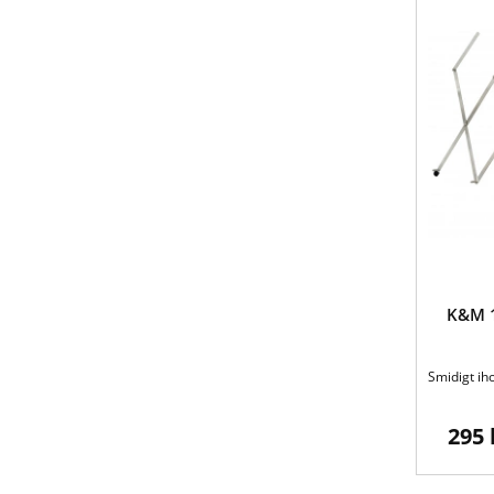
K&M 1
Smidigt iho
295 