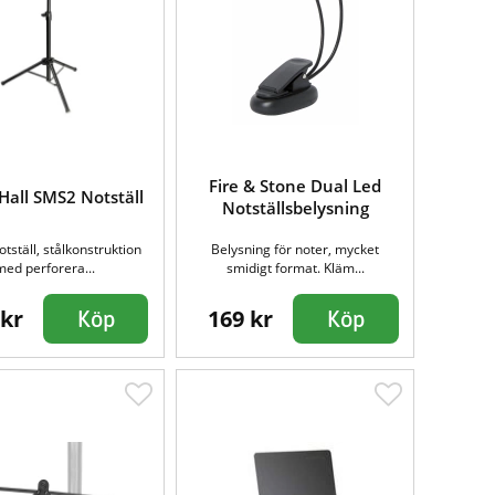
Fire & Stone Dual Led
all SMS2 Notställ
Notställsbelysning
otställ, stålkonstruktion
Belysning för noter, mycket
med perforera...
smidigt format. Kläm...
 kr
169 kr
Köp
Köp