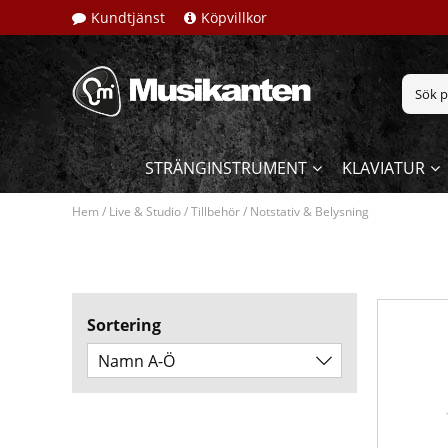
Kundtjänst
Köpvillkor
STRÄNGINSTRUMENT
KLAVIATUR
Hem
/
Live & Studio
/
Tillbehör
/
Notstativ & Belysning
Sortering
Namn A-Ö