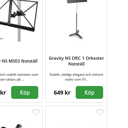
Gravity NS ORC 1 Orkester
y NS MS03 Notställ
Notställ
ch stabilt notstativ som
Stabilt, väldigt elegant och stilrent
kan sättas på ...
stativ som ...
 kr
649 kr
Köp
Köp