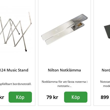
24 Music Stand
Nilton Notklämma
Nord
Notklämma för att fästa noterna i
Notsta
pfällbart bordsnotställ.
notstativ...
mode
kr
79 kr
899
Köp
Köp