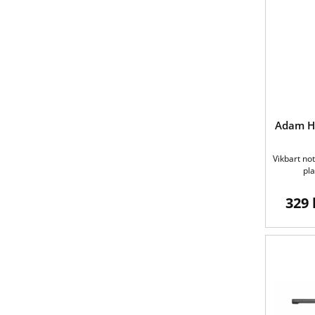
Adam Ha
Vikbart no
pla
329 