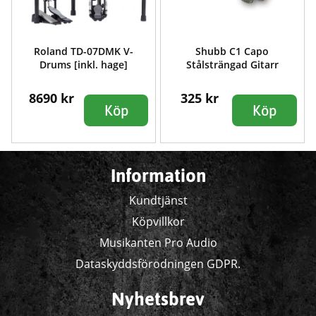
Roland TD-07DMK V-
Shubb C1 Capo
Drums [inkl. hage]
Stålsträngad Gitarr
8690 kr
325 kr
Köp
Köp
Information
Kundtjänst
Köpvillkor
Musikanten Pro Audio
Dataskyddsförodningen GDPR.
Nyhetsbrev