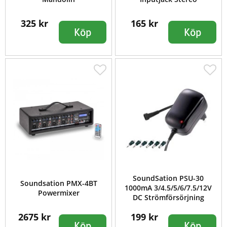
325 kr
165 kr
Köp
Köp
SoundSation PSU-30
Soundsation PMX-4BT
1000mA 3/4.5/5/6/7.5/12V
Powermixer
DC Strömförsörjning
2675 kr
199 kr
Köp
Köp