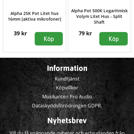
Alpha Pot 500K Logaritmisk
Alpha 25K Pot Litet hus
Volym Litet Hus - Split
16mm [aktiva mikrofoner]
Shaft
39 kr
79 kr
Köp
Köp
Information
Kundtjänst
Köpvillkor
Musikanten Pro Audio
Dataskyddsförodningen GDPR.
Nyhetsbrev
Vill du få spännande nyheter och erbjudanden från