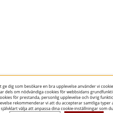
ité. Upptagningen ...
stabilt kablage. ...
 kr
1290 kr
Köp
Köp
Nyhetsbrev
Vill du få spännande nyheter och erbjudanden från
oss? Ange din e-post nedan!
Skicka
tt ge dig som besökare en bra upplevelse använder vi cookie
Följ oss!
ar dels om nödvändiga cookies för webbsidans grundfunkt
okies för prestanda, personlig upplevelse och övrig funktio
evelse rekommenderar vi att du accepterar samtliga typer a
självklart välja att anpassa dina cookie-inställningar som d