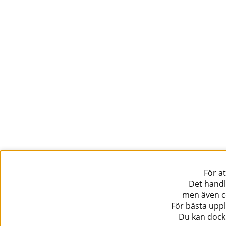
ljudkval
2490
Information
Kundtjänst
Köpvillkor
Musikanten Pro Audio
Dataskyddsförodningen GDPR.
För a
Det handl
men även co
För bästa uppl
Du kan dock 