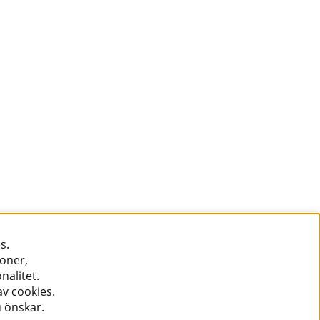
s.
ioner,
nalitet.
v cookies.
u önskar.