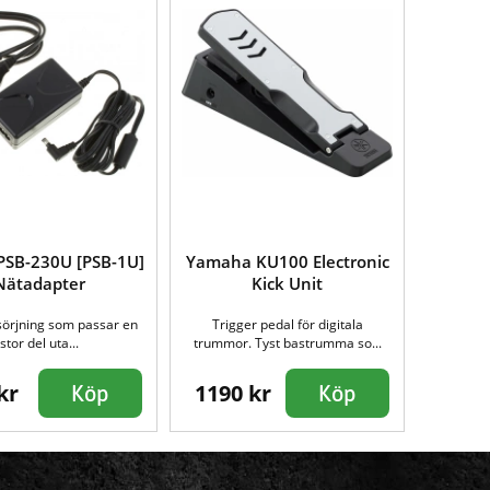
PSB-230U [PSB-1U]
Yamaha KU100 Electronic
Nätadapter
Kick Unit
sörjning som passar en
Trigger pedal för digitala
stor del uta...
trummor. Tyst bastrumma so...
kr
1190 kr
Köp
Köp