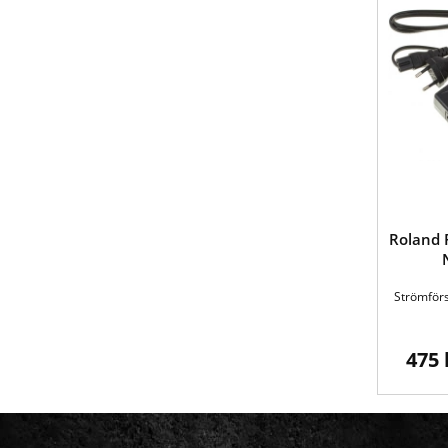
Roland 
Strömför
475 