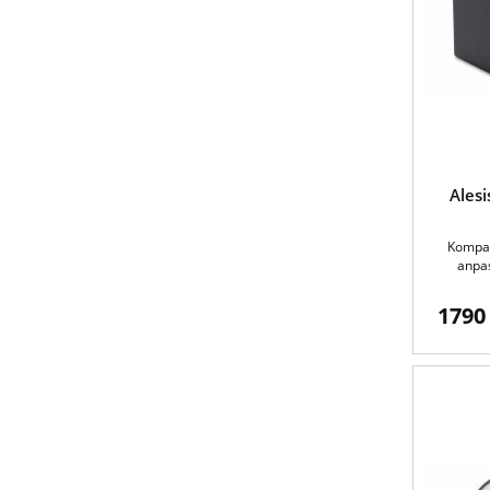
Alesi
Kompak
anpas
1790