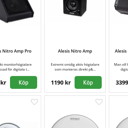
s Nitro Amp Pro
Alesis Nitro Amp
Alesis
t monitorhögtalare
Extremt smidig aktiv högtalare
Man vill 
sad för digitala t...
som monteras direkt p&...
digi
 kr
1190 kr
3399
Köp
Köp