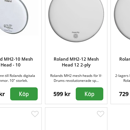
nd MH2-10 Mesh
Roland MH2-12 Mesh
Rola
Head - 10
Head 12 2-ply
n till Rolands digitala
Rolands MH2 mesh-heads för V-
2-lagers
mor. 10" storlek.
Drums revolutionerade sp...
Rola
kr
599 kr
729
Köp
Köp