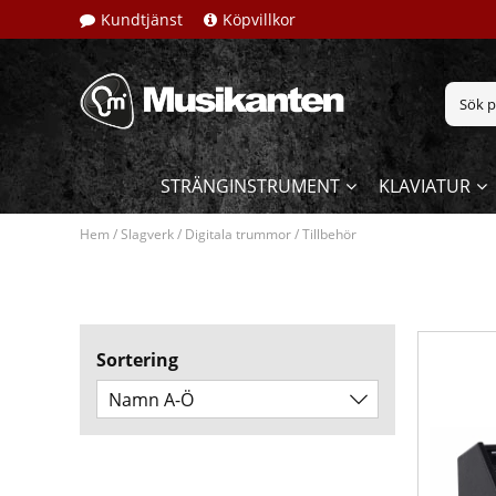
Kundtjänst
Köpvillkor
STRÄNGINSTRUMENT
KLAVIATUR
Hem
/
Slagverk
/
Digitala trummor
/
Tillbehör
Sortering
Namn A-Ö