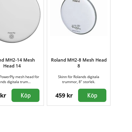
nd MH2-14 Mesh
Roland MH2-8 Mesh Head
Head 14
8
 PowerPly mesh head för
Skinn för Rolands digitala
nds digitala trum...
trummor, 8" storlek.
 kr
459 kr
Köp
Köp