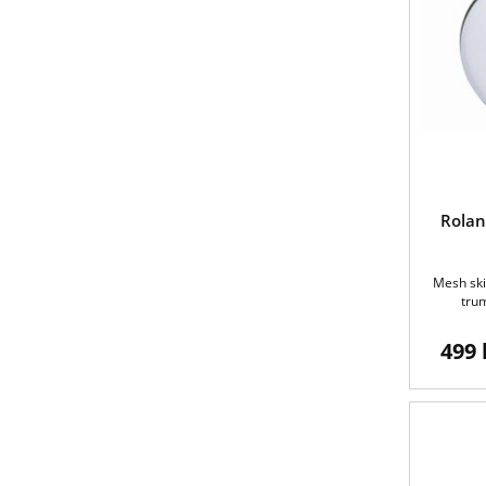
Rola
Mesh skin
trum
499 