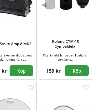
Roland CYM-10
 Strike Amp 8 MK2
Cymbaldelar
kanske inte alltid att ens
Kitet innehåller de tre tillbehören
tala trummor ska v...
som behö...
 kr
159 kr
Köp
Köp