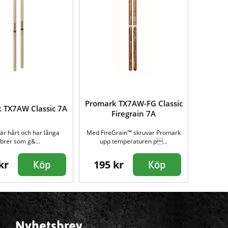
Promark TX7AW-FG Classic
 TX7AW Classic 7A
Firegrain 7A
 är hårt och har långa
Med FireGrain™ skruvar Promark
ibrer som g&...
upp temperaturen p...
kr
195 kr
Köp
Köp
Nyhetsbrev