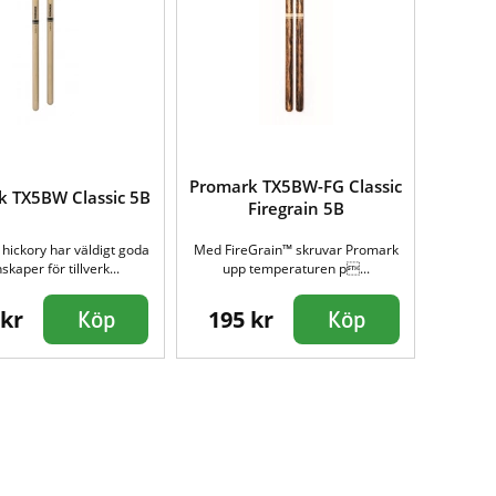
Promark TX5BW-FG Classic
k TX5BW Classic 5B
Firegrain 5B
 hickory har väldigt goda
Med FireGrain™ skruvar Promark
kaper för tillverk...
upp temperaturen p...
 kr
195 kr
Köp
Köp