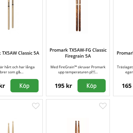
Promark TX5AW-FG Classic
 TX5AW Classic 5A
Promar
Firegrain 5A
 är hårt och har långa
Med FireGrain™ skruvar Promark
Träslaget
ibrer som g&...
upp temperaturen p...
egens
kr
195 kr
165
Köp
Köp