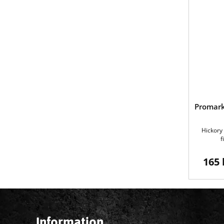
Promark
Hickory
f
165 
Information