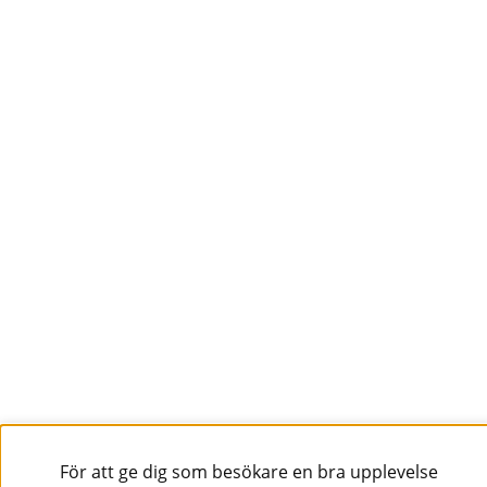
Nyhetsbrev
Vill du få spännande nyheter och erbjudanden från
oss? Ange din e-post nedan!
Skicka
Följ oss!
För att ge dig som besökare en bra upplevelse