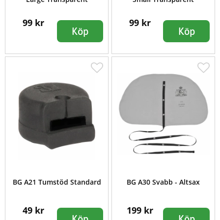
99 kr
99 kr
Köp
Köp
BG A21 Tumstöd Standard
BG A30 Svabb - Altsax
49 kr
199 kr
Köp
Köp