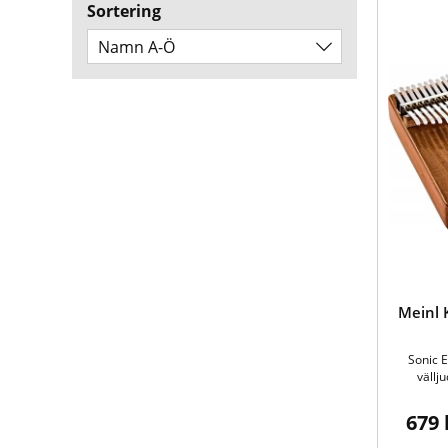
Sortering
Namn A-Ö
Meinl 
Sonic 
vällj
679 