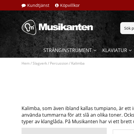
Kundtjänst
Köpvillkor
STRÄNGINSTRUMENT
KLAVIATUR
Hem
/
Slagverk
/
Percussion
/
Kalimba
Kalimba, som även ibland kallas tumpiano, är ett
använda tummarna för att slå an olika toner. Också
typer av klanglåda. På Musikanten har vi ett brett