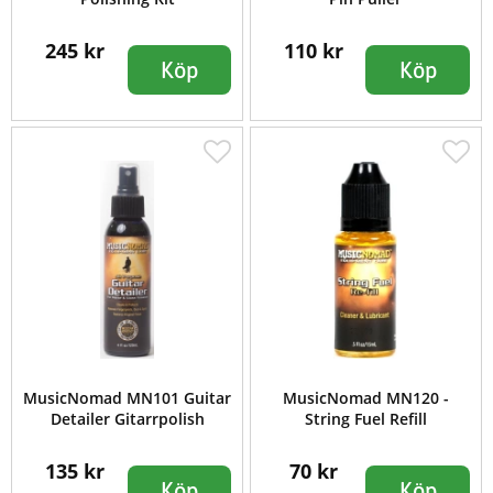
245 kr
110 kr
Köp
Köp
MusicNomad MN101 Guitar
MusicNomad MN120 -
Detailer Gitarrpolish
String Fuel Refill
135 kr
70 kr
Köp
Köp