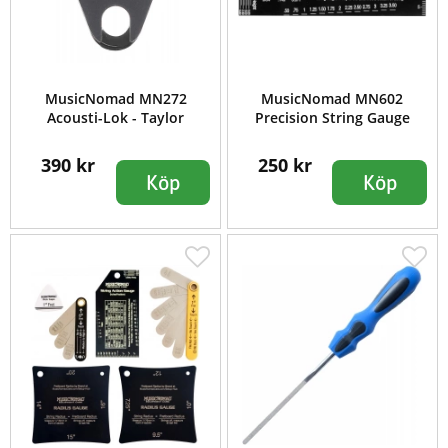
MusicNomad MN272
MusicNomad MN602
Acousti-Lok - Taylor
Precision String Gauge
390 kr
250 kr
Köp
Köp