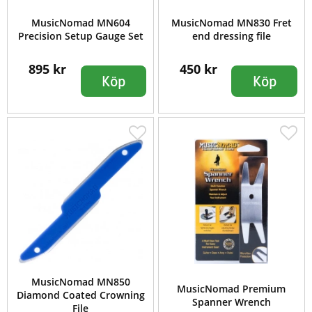
MusicNomad MN604
MusicNomad MN830 Fret
Precision Setup Gauge Set
end dressing file
895 kr
450 kr
Köp
Köp
MusicNomad MN850
MusicNomad Premium
Diamond Coated Crowning
Spanner Wrench
File