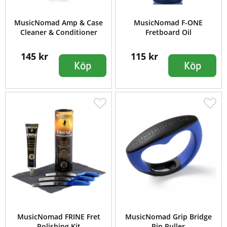
MusicNomad Amp & Case
MusicNomad F-ONE
Cleaner & Conditioner
Fretboard Oil
145 kr
115 kr
Köp
Köp
MusicNomad FRINE Fret
MusicNomad Grip Bridge
Polishing Kit
Pin Puller