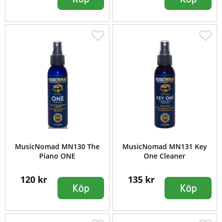
MusicNomad MN130 The
MusicNomad MN131 Key
Piano ONE
One Cleaner
120 kr
135 kr
Köp
Köp