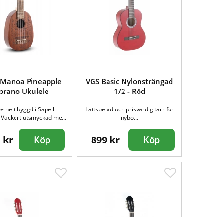
Manoa Pineapple
VGS Basic Nylonsträngad
prano Ukulele
1/2 - Röd
e helt byggd i Sapelli
Lättspelad och prisvärd gitarr för
Vackert utsmyckad me...
nybö...
 kr
899 kr
Köp
Köp