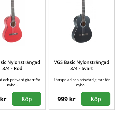
sic Nylonsträngad
VGS Basic Nylonsträngad
3/4 - Röd
3/4 - Svart
d och prisvärd gitarr för
Lättspelad och prisvärd gitarr för
nybö...
nybö...
 kr
999 kr
Köp
Köp