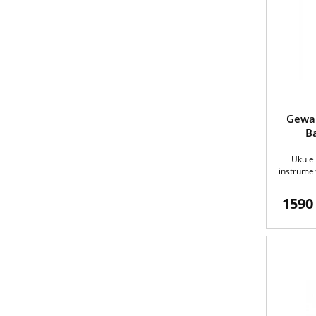
Gewa
B
Ukulel
instrumen
1590