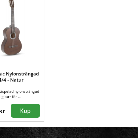
sic Nylonsträngad
4/4 - Natur
ttspelad nylonsträngad
gitarr för ...
kr
Köp