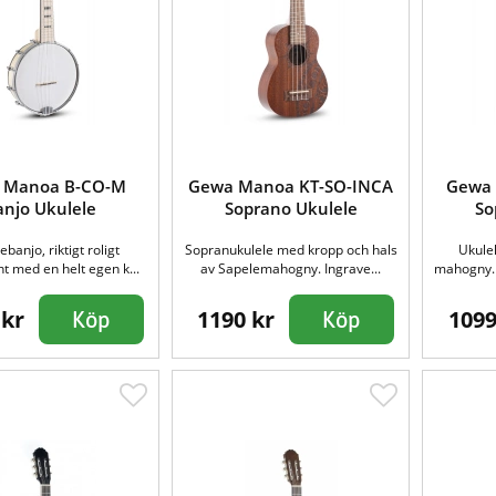
 Manoa B-CO-M
Gewa Manoa KT-SO-INCA
Gewa 
anjo Ukulele
Soprano Ukulele
So
ebanjo, riktigt roligt
Sopranukulele med kropp och hals
Ukulel
t med en helt egen k...
av Sapelemahogny. Ingrave...
mahogny. 
 kr
1190 kr
1099
Köp
Köp