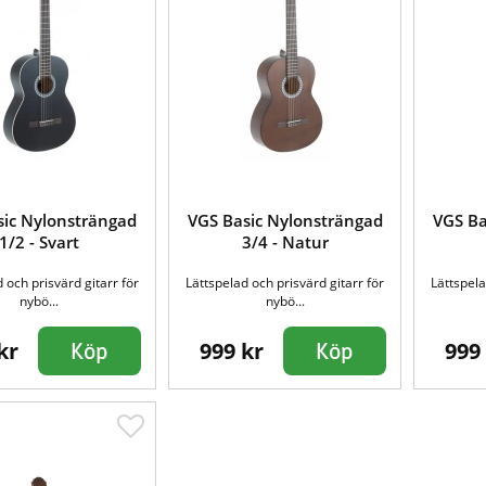
sic Nylonsträngad
VGS Basic Nylonsträngad
VGS Ba
1/2 - Svart
3/4 - Natur
 och prisvärd gitarr för
Lättspelad och prisvärd gitarr för
Lättspela
nybö...
nybö...
kr
999 kr
999
Köp
Köp