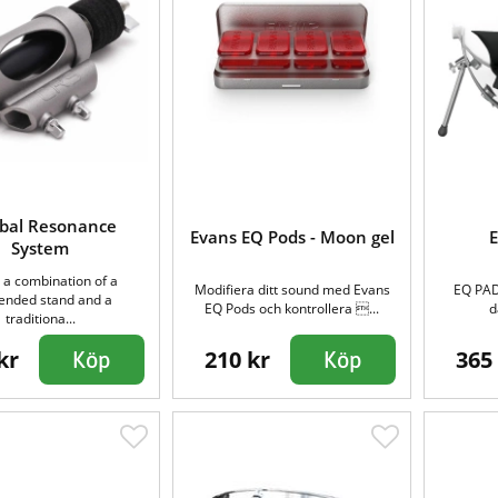
bal Resonance
Evans EQ Pods - Moon gel
System
 a combination of a
Modifiera ditt sound med Evans
EQ PAD
ended stand and a
EQ Pods och kontrollera ...
d
traditiona...
kr
210 kr
365
Köp
Köp