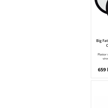
Big Fa
Plattor
virv
659 