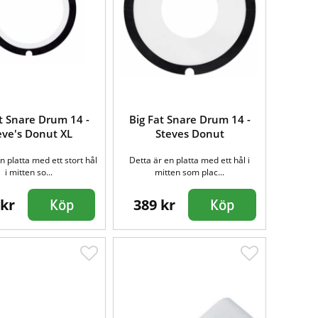
t Snare Drum 14 -
Big Fat Snare Drum 14 -
eve's Donut XL
Steves Donut
n platta med ett stort hål
Detta är en platta med ett hål i
i mitten so...
mitten som plac...
 kr
389 kr
Köp
Köp