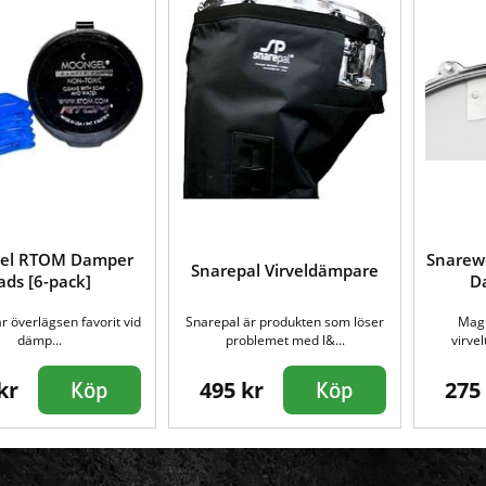
el RTOM Damper
Snarew
Snarepal Virveldämpare
ads [6-pack]
D
 överlägsen favorit vid
Snarepal är produkten som löser
Magn
dämp...
problemet med l&...
virve
kr
495 kr
275
Köp
Köp