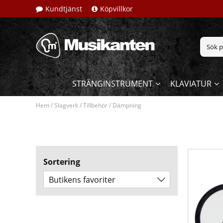
Kundtjänst
Köpvillkor
STRÄNGINSTRUMENT
KLAVIATUR
Hem
/
Slagverk
/
Tillbehör
/
Dämpning
Sortering
Butikens favoriter