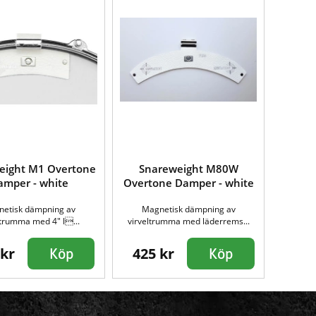
eight M1 Overtone
Snareweight M80W
amper - white
Overtone Damper - white
etisk dämpning av
Magnetisk dämpning av
ltrumma med 4″ l...
virveltrumma med läderrems...
 kr
425 kr
Köp
Köp