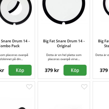
t Snare Drum 14 -
Big Fat Snare Drum 14 -
Big Fa
Combo Pack
Original
St
 som placeras ovanpå
Detta är en hel platta som
Detta är e
elskinnet på din...
placeras ovanpå virve...
kr
379 kr
379
Köp
Köp