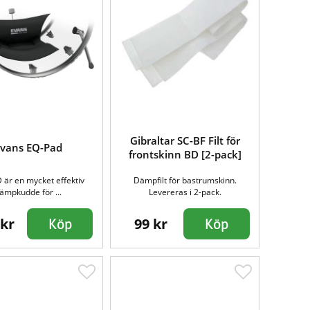
Gibraltar SC-BF Filt för
Evans EQ-Pad
frontskinn BD [2-pack]
 är en mycket effektiv
Dämpfilt för bastrumskinn.
ämpkudde för ...
Levereras i 2-pack.
 kr
99 kr
Köp
Köp