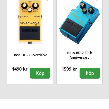
-
Boss BD-2 50th
Boss OD-3 Overdrive
Anniversary
1490 kr
1599 kr
Köp
Köp