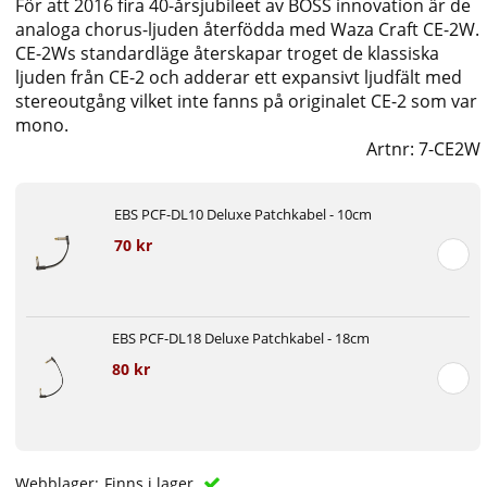
För att 2016 fira 40-årsjubileet av BOSS innovation är de
analoga chorus-ljuden återfödda med Waza Craft CE-2W.
CE-2Ws standardläge återskapar troget de klassiska
ljuden från CE-2 och adderar ett expansivt ljudfält med
stereoutgång vilket inte fanns på originalet CE-2 som var
mono.
Artnr:
7-CE2W
EBS PCF-DL10 Deluxe Patchkabel - 10cm
70 kr
EBS PCF-DL18 Deluxe Patchkabel - 18cm
80 kr
Webblager:
Finns i lager