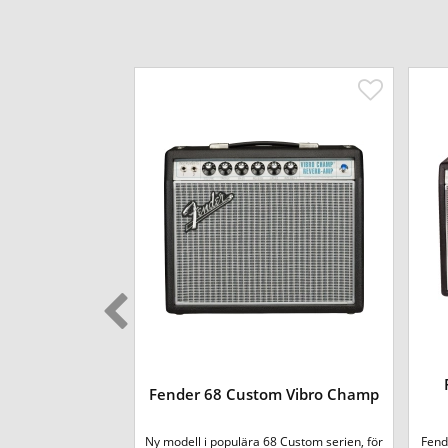
yst CX 60
Fender 68 Custom Vibro Champ
Ny modell i populära 68 Custom serien, för
Fend