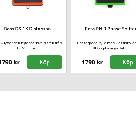
Boss DS-1X Distortion
Boss PH-3 Phase Shifte
X lyfter den legendariska disten från
Phaserpedal fylld med klassiska vi
BOSS in i e...
BOSS phasingeffekt...
1790 kr
1790 kr
Köp
Köp