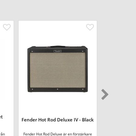
et
Fender Hot Rod Deluxe IV - Black
Fender Fr
rån
Fender Hot Rod Deluxe är en förstärkare