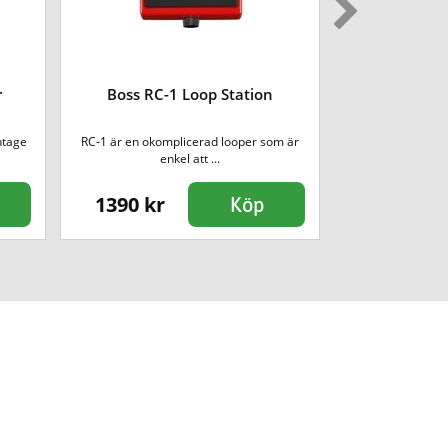
r
Boss RC-1 Loop Station
Boss RC-6
ntage
RC-1 är en okomplicerad looper som är
Boss är markn
enkel att ...
pedaler,
1390 kr
5490 kr
Köp