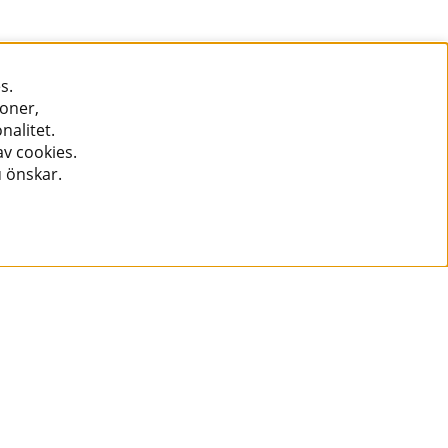
s.
ioner,
nalitet.
v cookies.
u önskar.