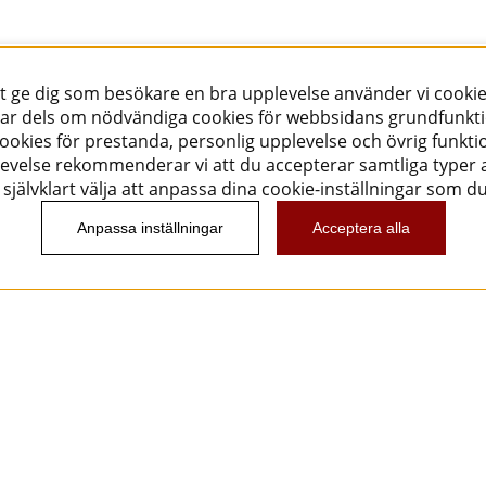
tt ge dig som besökare en bra upplevelse använder vi cookie
ar dels om nödvändiga cookies för webbsidans grundfunkt
okies för prestanda, personlig upplevelse och övrig funktio
evelse rekommenderar vi att du accepterar samtliga typer a
självklart välja att anpassa dina cookie-inställningar som d
Anpassa inställningar
Acceptera alla
Nyhetsbrev
Vill du få spännande nyheter och erbjudanden från
oss? Ange din e-post nedan!
Skicka