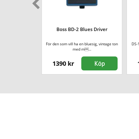
rid Overdrive
Boss BD-2 Blues Driver
 Boss, 200-serien.
För den som vill ha en bluesig, vintage ton
DS-1
ch ...
med m...
1390 kr
Köp
Köp