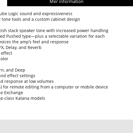
Mer information
Tube Logic sound and expressiveness
 tone tools and a custom cabinet design
tish stack speaker tone with increased power handling
ed Pushed type—plus a selectable variation for each
voices the amp’s feel and response
FX, Delay, and Reverb
 effect
color
rn, and Deep
nd effect settings
nd response at low volumes
for remote editing from a computer or mobile device
ne Exchange
ge-class Katana models