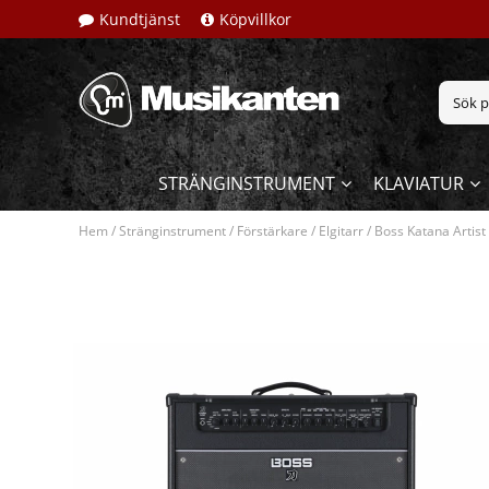
Kundtjänst
Köpvillkor
STRÄNGINSTRUMENT
KLAVIATUR
Hem
/
Stränginstrument
/
Förstärkare
/
Elgitarr
/
Boss Katana Artist