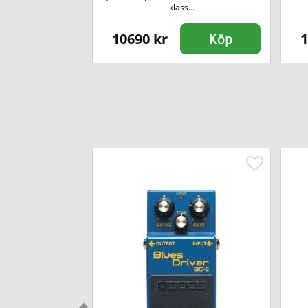
rån Line6 med l...
klass...
10690 kr
1
Köp
Köp