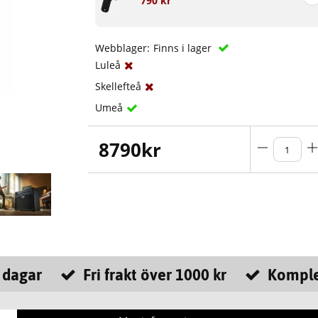
790 kr
Webblager:
Finns i lager
Luleå
Skellefteå
Umeå
8790
kr
 dagar
Fri frakt över 1000 kr
Komple