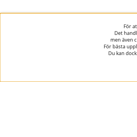
För a
Det handl
men även co
För bästa uppl
Du kan dock 
Information
Kundtjänst
Köpvillkor
Musikanten Pro Audio