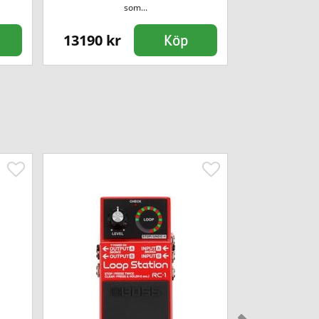
Enkel övningsförstä
som...
13190 kr
1099 kr
Köp