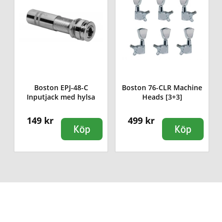
e
Boston EPJ-48-C
Boston 76-CLR Machine
Inputjack med hylsa
Heads [3+3]
149 kr
499 kr
Köp
Köp