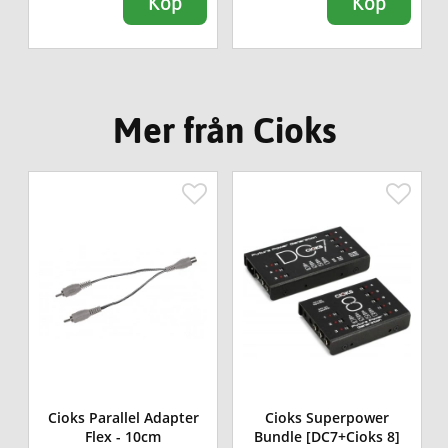
Köp
Köp
Mer från Cioks
Cioks Parallel Adapter
Cioks Superpower
y
Flex - 10cm
Bundle [DC7+Cioks 8]