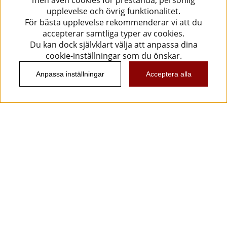
men även cookies för prestanda, personlig
upplevelse och övrig funktionalitet.
För bästa upplevelse rekommenderar vi att du
accepterar samtliga typer av cookies.
Du kan dock självklart välja att anpassa dina
cookie-inställningar som du önskar.
Anpassa inställningar
Acceptera alla
Information
Kundtjänst
Köpvillkor
Musikanten Pro Audio
Dataskyddsförodningen GDPR.
Nyhetsbrev