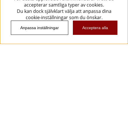
accepterar samtliga typer av cookies.
Du kan dock självklart välja att anpassa dina
cookie-inställningar som du önskar.
Anpassa inställningar
Acceptera alla
Information
Kundtjänst
Köpvillkor
Musikanten Pro Audio
Dataskyddsförodningen GDPR.
Nyhetsbrev
Vill du få spännande nyheter och erbjudanden från
oss? Ange din e-post nedan!