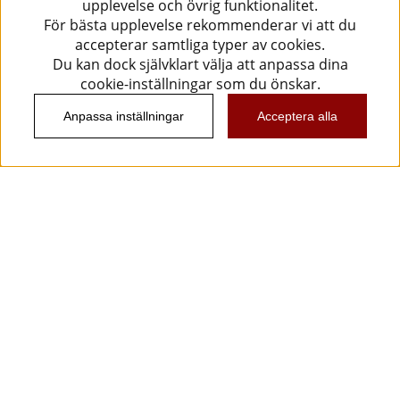
upplevelse och övrig funktionalitet.
För bästa upplevelse rekommenderar vi att du
accepterar samtliga typer av cookies.
Du kan dock självklart välja att anpassa dina
cookie-inställningar som du önskar.
Anpassa inställningar
Acceptera alla
Information
Kundtjänst
Köpvillkor
Musikanten Pro Audio
Dataskyddsförodningen GDPR.
Nyhetsbrev
Vill du få spännande nyheter och erbjudanden från