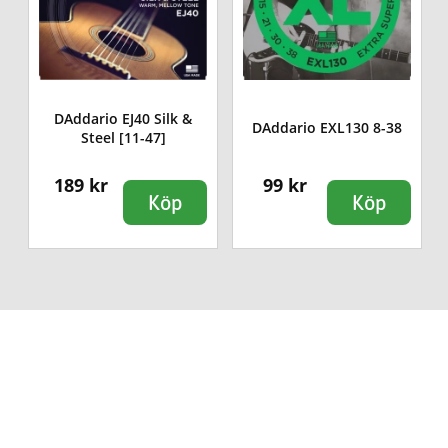
-
DAddario EJ40 Silk &
DAddario EXL130 8-38
Steel [11-47]
189 kr
99 kr
Köp
Köp