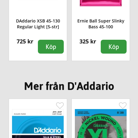
y
DAddario XSB 45-130
Ernie Ball Super Slinky
Regular Light [5-str]
Bass 45-100
725 kr
325 kr
Köp
Köp
Mer från D'Addario