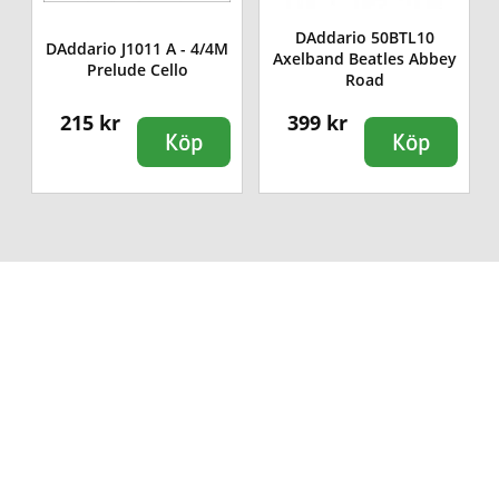
DAddario 50BTL10
DAddario J1011 A - 4/4M
Axelband Beatles Abbey
Prelude Cello
Road
215 kr
399 kr
Köp
Köp