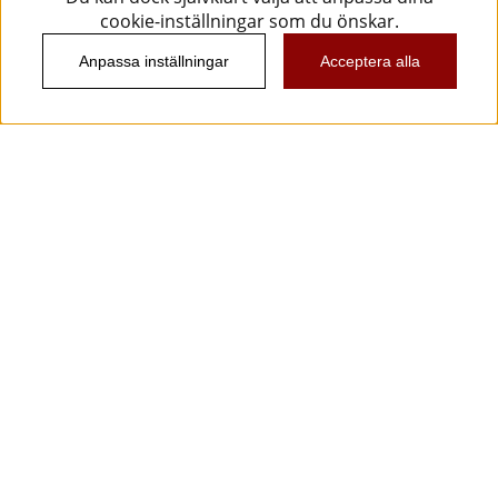
cookie-inställningar som du önskar.
Anpassa inställningar
Acceptera alla
Information
Kundtjänst
Köpvillkor
Musikanten Pro Audio
Dataskyddsförodningen GDPR.
Nyhetsbrev
Vill du få spännande nyheter och erbjudanden från
oss? Ange din e-post nedan!
Skicka