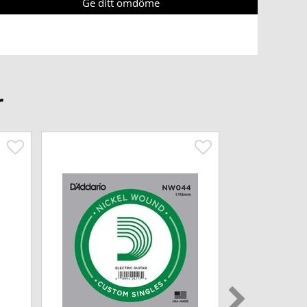
Ge ditt omdöme
r