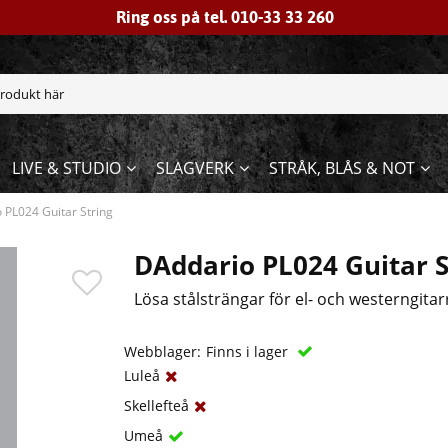
Ring oss på tel. 010-33 33 260
LIVE & STUDIO
SLAGVERK
STRÅK, BLÅS & NOT
 PL024 Guitar String
DAddario PL024 Guitar S
Lösa stålsträngar för el- och westerngitar
Webblager:
Finns i lager
Luleå
Skellefteå
Umeå