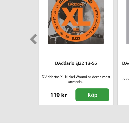
XL 095-44
DAddario EJ22 13-56
DA
strängarna DAddario
D'Addarios XL Nickel Wound är deras mest
Spunn
i...
använda...
119 kr
Köp
Köp