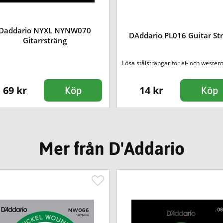
Daddario NYXL NYNW070
DAddario PL016 Guitar Str
Gitarrsträng
Lösa stålsträngar för el- och western
69 kr
14 kr
Köp
Köp
Mer från D'Addario