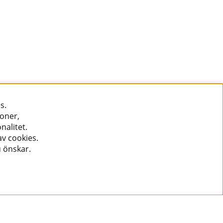
s.
ioner,
nalitet.
v cookies.
u önskar.