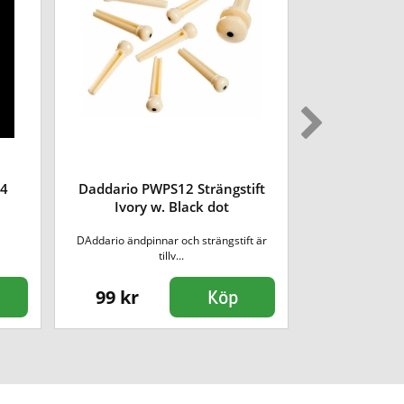
64
Daddario PWPS12 Strängstift
DAddario XS
Ivory w. Black dot
Phosp
DAddario ändpinnar och strängstift är
Varje enskild 
tillv...
beha
99 kr
249 kr
Köp