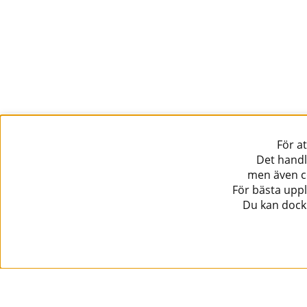
För a
Det handl
men även co
För bästa uppl
Du kan dock 