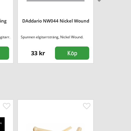
DAddario
ing
DAddario NW044 Nickel Wound
Git
gitarr.
Spunnen elgitarrsträng, Nickel Wound.
33 kr
69 kr
Köp