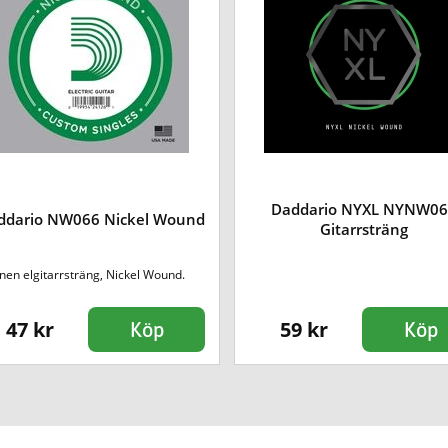
Daddario NYXL NYNW0
ddario NW066 Nickel Wound
Gitarrsträng
en elgitarrsträng, Nickel Wound.
47 kr
59 kr
Köp
Köp