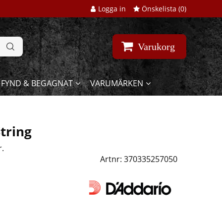
Logga in
Önskelista (
0
)
Varukorg
FYND & BEGAGNAT
VARUMÄRKEN
tring
r.
Artnr:
370335257050