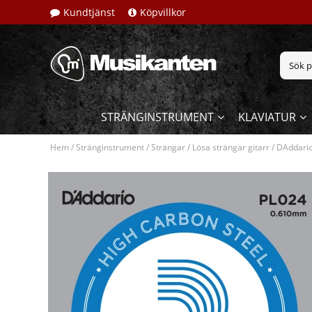
Kundtjänst
Köpvillkor
STRÄNGINSTRUMENT
KLAVIATUR
Hem
/
Stränginstrument
/
Strängar
/
Lösa strängar gitarr
/
DAddario