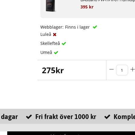
395 kr
Webblager:
Finns i lager
Luleå
Skellefteå
Umeå
275
kr
 dagar
Fri frakt över 1000 kr
Komple