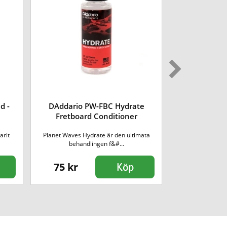
d -
DAddario PW-FBC Hydrate
DAddario PW
Fretboard Conditioner
arit
Planet Waves Hydrate är den ultimata
Planet Waves 
behandlingen f&#...
axelban
75 kr
135 kr
Köp