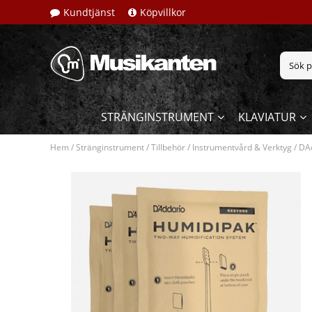
Kundtjänst
Köpvillkor
STRÄNGINSTRUMENT
KLAVIATUR
Hem
/
Stränginstrument
/
Tillbehör
/
Instrumentvård & Verktyg
/
DAd