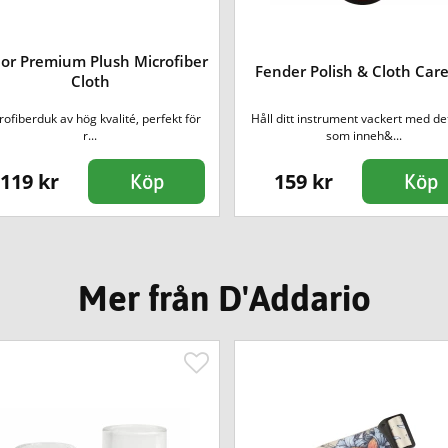
lor Premium Plush Microfiber
Fender Polish & Cloth Care
Cloth
rofiberduk av hög kvalité, perfekt för
Håll ditt instrument vackert med det
r...
som inneh&...
119 kr
159 kr
Köp
Köp
Mer från D'Addario