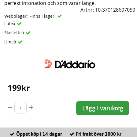
perfekt intonation och som varar länge.
Artnr:
10-370128607050
Webblager:
Finns i lager
Luleå
Skellefteå
Umeå
199
kr
Lägg i varukorg
Öppet köp i 14 dagar
Fri frakt över 1000 kr