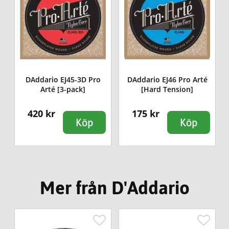
é
DAddario EJ45-3D Pro
DAddario EJ46 Pro Arté
Arté [3-pack]
[Hard Tension]
420 kr
175 kr
Köp
Köp
Mer från D'Addario