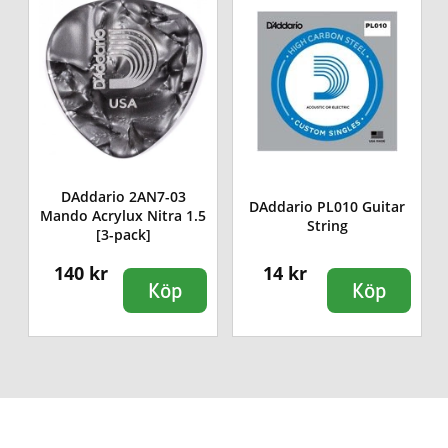
DAddario 2AN7-03
-
DAddario PL010 Guitar
Mando Acrylux Nitra 1.5
String
[3-pack]
140 kr
14 kr
Köp
Köp