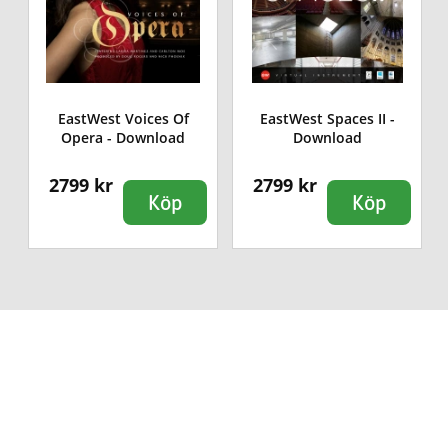
l
EastWest Voices Of
EastWest Spaces II -
Opera - Download
Download
2799 kr
2799 kr
Köp
Köp