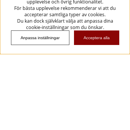
upplevelse och övrig funktionalitet.
För bästa upplevelse rekommenderar vi att du
accepterar samtliga typer av cookies.
Du kan dock självklart välja att anpassa dina
cookie-inställningar som du önskar.
Anpassa inställningar
Acceptera alla
Information
Kundtjänst
Köpvillkor
Musikanten Pro Audio
Dataskyddsförodningen GDPR.
Nyhetsbrev
Vill du få spännande nyheter och erbjudanden från