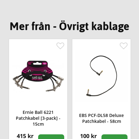
Mer från - Övrigt kablage
Ernie Ball 6221
e
EBS PCF-DL58 Deluxe
Patchkabel [3-pack] -
Patchkabel - 58cm
15cm
415 kr
100 kr