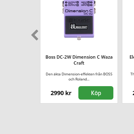
Boss DC-2W Dimension C Waza
E
6 Compressor
Craft
ers version av den
Den äkta Dimension-effekten från BOSS
T
e...
och Roland...
2990 kr
Köp
Köp