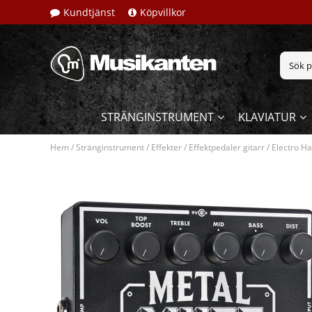
Kundtjänst
Köpvillkor
STRÄNGINSTRUMENT
KLAVIATUR
Hem
/
Stränginstrument
/
Effekter
/
Effektpedaler gitarr
/
Electro Ha