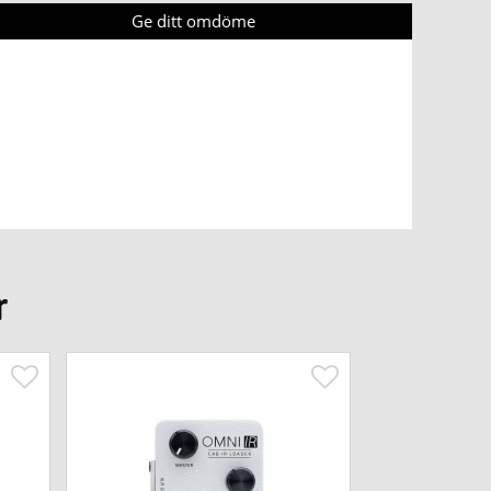
Ge ditt omdöme
r