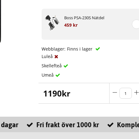
Boss PSA-230S Nätdel
459 kr
Webblager:
Finns i lager
Luleå
Skellefteå
Umeå
1190
kr
 dagar
Fri frakt över 1000 kr
Komple