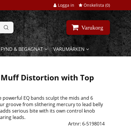
Logga in
Önskelista (
0
)
Varukorg
FYND & BEGAGNAT
VARUMÄRKEN
Muff Distortion with Top
ee powerful EQ bands sculpt the mids and 6
ur groove from slithering mercury to lead belly
 adds serious bite with its own control knob
aring leads.
Artnr:
6-5198014