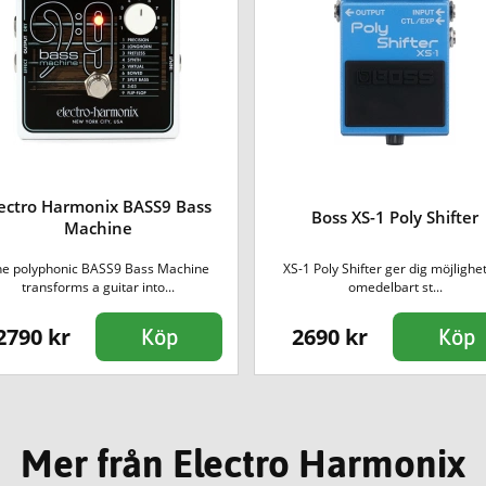
lectro Harmonix BASS9 Bass
Boss XS-1 Poly Shifter
Machine
he polyphonic BASS9 Bass Machine
XS-1 Poly Shifter ger dig möjlighet
transforms a guitar into...
omedelbart st...
2790 kr
2690 kr
Köp
Köp
Mer från Electro Harmonix