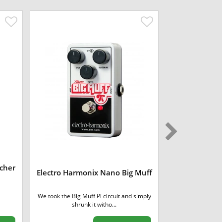
acher
Electro Har
Electro Harmonix Nano Big Muff
Analog Del
We took the Big Muff Pi circuit and simply
The Memory Toy 
shrunk it witho...
delay fo