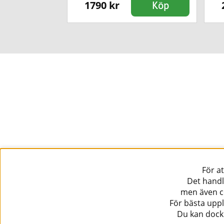
1790 kr
Köp
Köp
För a
Det handl
men även co
För bästa uppl
Du kan dock 