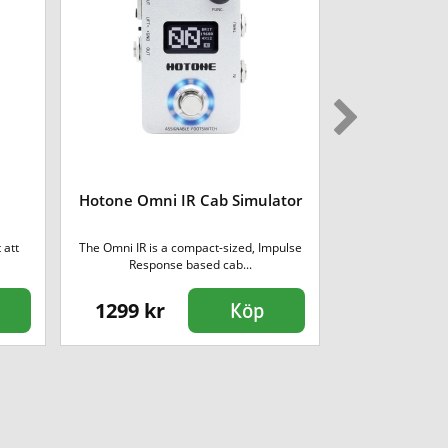
Hotone Omni IR Cab Simulator
Boss NS-2 
 att
The Omni IR is a compact-sized, Impulse
Boss NS-2 Noise S
Response based cab...
och br
1299 kr
1490 kr
Köp