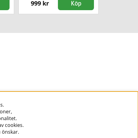
999 kr
1090 kr
Köp
s.
ioner,
nalitet.
v cookies.
u önskar.