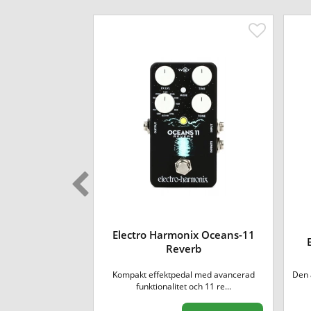
Electro Harmonix Oceans-11
Pico Pitch Fork
Reverb
n Electro Harmonix
Kompakt effektpedal med avancerad
Den 
 30 ...
funktionalitet och 11 re...