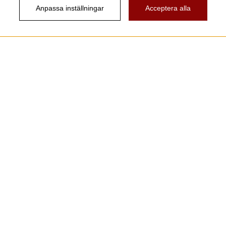
Anpassa inställningar
Acceptera alla
Nyhetsbrev
Vill du få spännande nyheter och erbjudanden från
oss? Ange din e-post nedan!
Skicka
Följ oss!