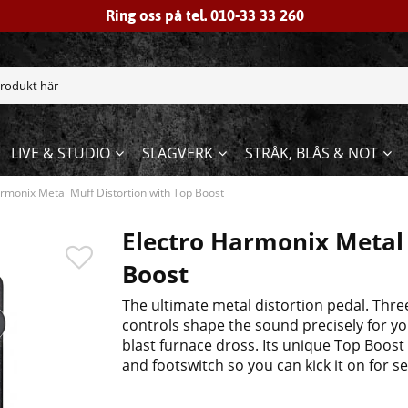
Ring oss på tel. 010-33 33 260
LIVE & STUDIO
SLAGVERK
STRÅK, BLÅS & NOT
rmonix Metal Muff Distortion with Top Boost
Electro Harmonix Metal 
Boost
The ultimate metal distortion pedal. Thr
controls shape the sound precisely for yo
blast furnace dross. Its unique Top Boost
and footswitch so you can kick it on for se