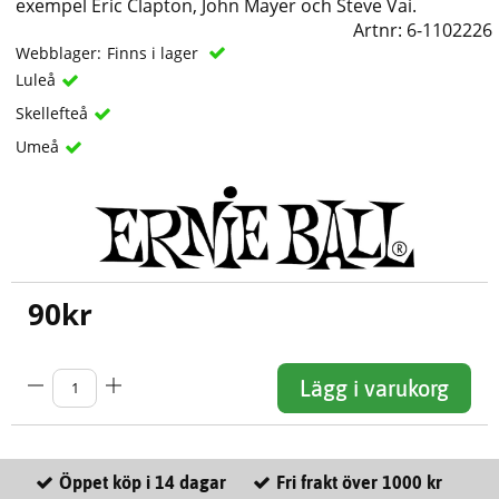
exempel Eric Clapton, John Mayer och Steve Vai.
Artnr:
6-1102226
Webblager:
Finns i lager
Luleå
Skellefteå
Umeå
90
kr
Lägg i varukorg
Öppet köp i 14 dagar
Fri frakt över 1000 kr