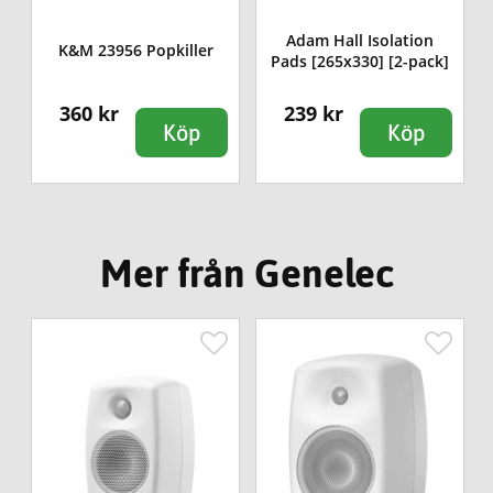
Adam Hall Isolation
K&M 23956 Popkiller
Pads [265x330] [2-pack]
360 kr
239 kr
Köp
Köp
Mer från Genelec