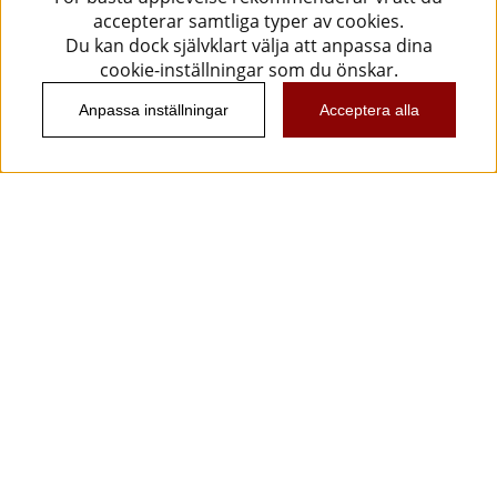
accepterar samtliga typer av cookies.
Du kan dock självklart välja att anpassa dina
cookie-inställningar som du önskar.
Anpassa inställningar
Acceptera alla
Information
Kundtjänst
Köpvillkor
Musikanten Pro Audio
Dataskyddsförodningen GDPR.
Nyhetsbrev
Vill du få spännande nyheter och erbjudanden från
oss? Ange din e-post nedan!