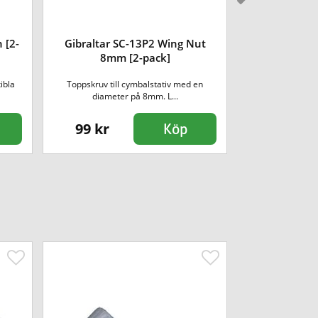
 [2-
Gibraltar SC-13P2 Wing Nut
Gibraltar SC
8mm [2-pack]
[
ibla
Toppskruv till cymbalstativ med en
Fjäder till bastru
diameter på 8mm. L...
99 kr
99 kr
Köp