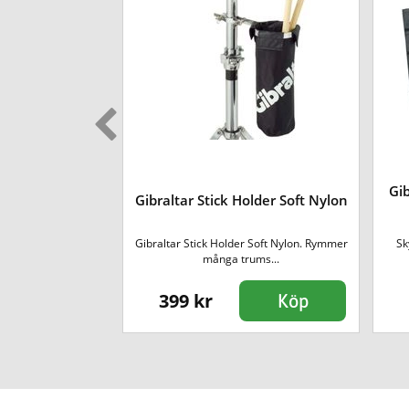
C Stämskruvar
Gi
Gibraltar Stick Holder Soft Nylon
-pack]
 längd på 42mm.
Gibraltar Stick Holder Soft Nylon. Rymmer
Sk
as...
många trums...
399 kr
Köp
Köp