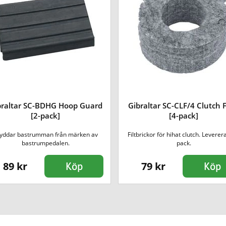
braltar SC-BDHG Hoop Guard
Gibraltar SC-CLF/4 Clutch F
[2-pack]
[4-pack]
yddar bastrumman från märken av
Filtbrickor för hihat clutch. Leverera
bastrumpedalen.
pack.
89 kr
79 kr
Köp
Köp