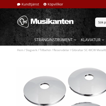
Kundtjänst
Köpvillkor
STRÄNGINSTRUMENT
KLAVIATUR
Hem
/
Slagverk
/
Tillbehör
/
Reservdelar
/
Gibraltar SC-MCW Metallb