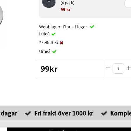
[4-pack]
99 kr
Webblager:
Finns i lager
Luleå
Skellefteå
Umeå
99
kr
 dagar
Fri frakt över 1000 kr
Komple