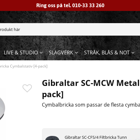
Ring oss på tel. 010-33 33 260
LIVE & STUDIO
SLAGVERK
STRÅK, BLÅS & NOT
ricka Cymbalstativ [4-pack]
Gibraltar SC-MCW Metall
pack]
Cymbalbricka som passar de flesta cymbals
Gibraltar SC-CFS/4 Filtbricka Tunn