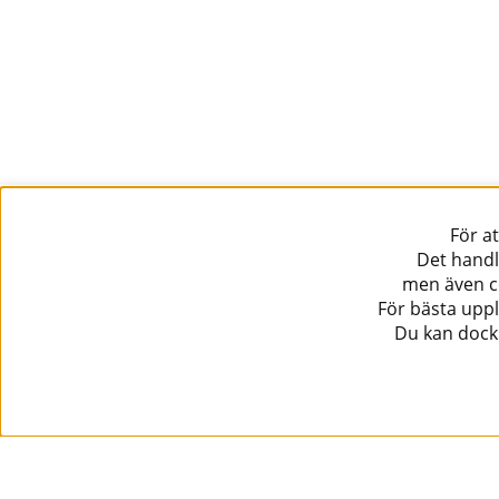
För a
Det handl
men även co
För bästa uppl
Du kan dock 