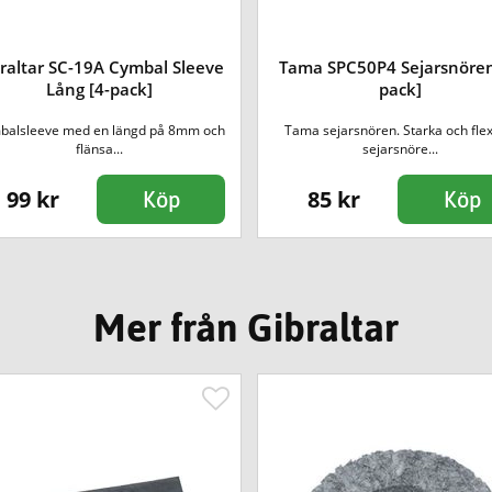
raltar SC-19A Cymbal Sleeve
Tama SPC50P4 Sejarsnören
Lång [4-pack]
pack]
balsleeve med en längd på 8mm och
Tama sejarsnören. Starka och flex
flänsa...
sejarsnöre...
99 kr
85 kr
Köp
Köp
Mer från Gibraltar