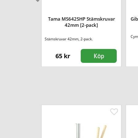
J Stämskruvar
Tama MS642SHP Stämskruvar
Gib
-pack]
42mm [2-pack]
 längd på 35mm.
Cym
Stämskruvar 42mm, 2-pack.
as...
65 kr
Köp
Köp