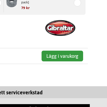
pack]
79 kr
Lägg i varukorg
tt serviceverkstad