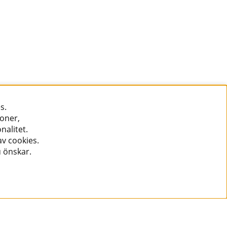
s.
ioner,
nalitet.
v cookies.
u önskar.