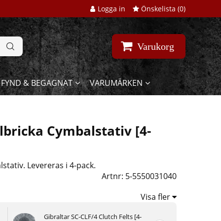
Logga in
Önskelista (
0
)
Varukorg
FYND & BEGAGNAT
VARUMÄRKEN
bricka Cymbalstativ [4-
tativ. Levereras i 4-pack.
Artnr:
5-5550031040
Visa fler
Gibraltar SC-CLF/4 Clutch Felts [4-