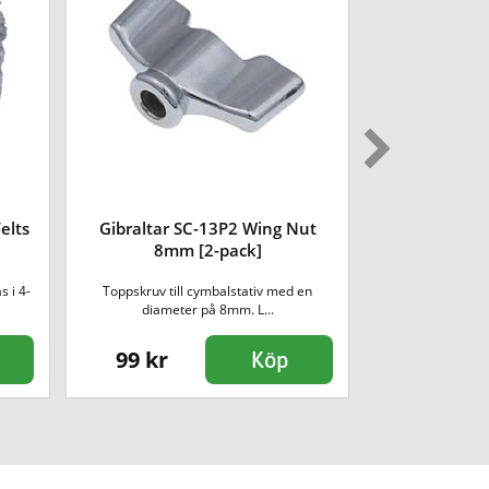
elts
Gibraltar SC-13P2 Wing Nut
Gibraltar SC-
8mm [2-pack]
s i 4-
Toppskruv till cymbalstativ med en
Hålskydd för f
diameter på 8mm. L...
skin
99 kr
199 kr
Köp