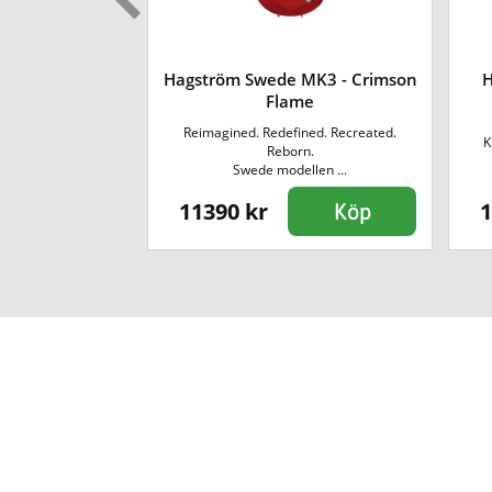
 Swede MK3 -
Hagström Swede MK3 - Crimson
H
torm
Flame
ned. Recreated.
Reimagined. Redefined. Recreated.
K
n.
Reborn.
ska S...
Swede modellen ...
11390 kr
1
Köp
Köp