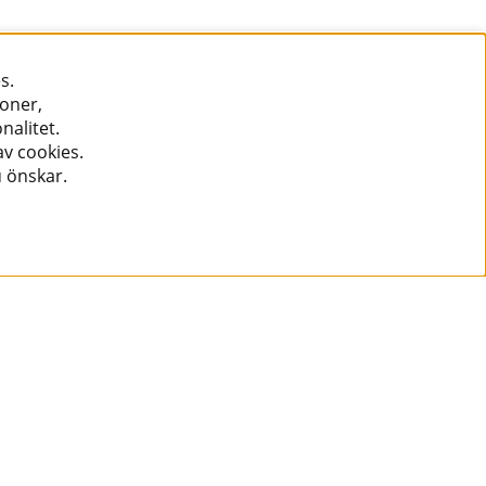
s.
ioner,
nalitet.
v cookies.
u önskar.