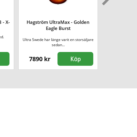
- X-
Hagström UltraMax - Golden
Hagström Fa
Eagle Burst
ed.
Ultra Swede har länge varit en storsäljare
The Fantomen is b
sedan...
surpri
7890 kr
9490 kr
Köp