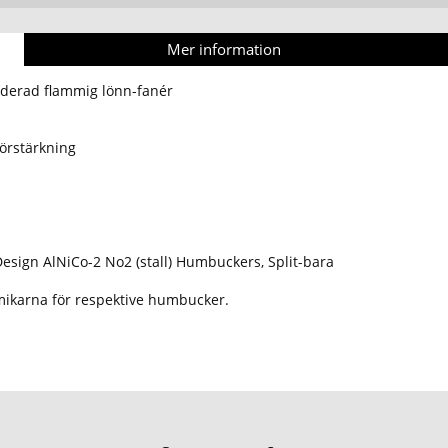
Mer information
derad flammig lönn-fanér
förstärkning
esign AlNiCo-2 No2 (stall) Humbuckers, Split-bara
 mikarna för respektive humbucker.