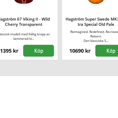
agström 67 Viking II - Wild
Hagström Super Swede MK3 
Cherry Transparent
tra Special Old Pale
Reimagined. Redefined. Recreat
lassisk modell med ihålig kropp av
Reborn.
laminerad lö...
Den klassiska S...
1395 kr
10690 kr
Köp
Köp