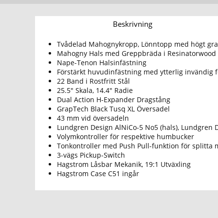
Beskrivning
Tvådelad Mahognykropp, Lönntopp med högt gra
Mahogny Hals med Greppbräda i Resinatorwood
Nape-Tenon Halsinfästning
Förstärkt huvudinfästning med ytterlig invändig 
22 Band i Rostfritt Stål
25.5" Skala, 14.4" Radie
Dual Action H-Expander Dragstång
GrapTech Black Tusq XL Översadel
43 mm vid översadeln
Lundgren Design AlNiCo-5 No5 (hals), Lundgren D
Volymkontroller för respektive humbucker
Tonkontroller med Push Pull-funktion för splitta
3-vägs Pickup-Switch
Hagstrom Låsbar Mekanik, 19:1 Utväxling
Hagstrom Case C51 ingår