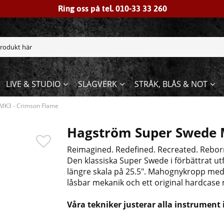
Ring oss på tel. 010-33 33 260
LIVE & STUDIO
SLAGVERK
STRÅK, BLÅS & NOT
MK3 - Crimson Flame
Hagström Super Swede 
Reimagined. Redefined. Recreated. Rebor
Den klassiska Super Swede i förbättrat utf
längre skala på 25.5". Mahognykropp me
låsbar mekanik och ett original hardcase 
Våra tekniker justerar alla instrument