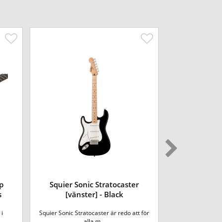
p
Squier Sonic Stratocaster
Yamaha RSS02
s
[vänster] - Black
i
Squier Sonic Stratocaster är redo att för
Revstar serien f
.
alla m...
P90 m