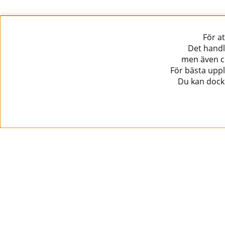
För a
Det handl
men även co
För bästa uppl
Du kan dock 
Information
Kundtjänst
Köpvillkor
Musikanten Pro Audio
Dataskyddsförodningen GDPR.