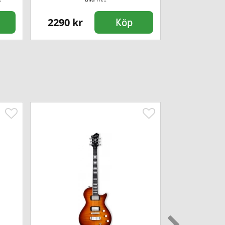
2290 kr
8499 kr
Köp