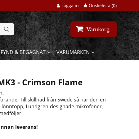
Logga in
Önskelista (
0
)
Varukorg
FYND & BEGAGNAT
VARUMÄRKEN
MK3 - Crimson Flame
n.
örande. Till skillnad från Swede så har den en
d lönntopp, Lundgren-designade mikrofoner,
medföljer.
 innan leverans!