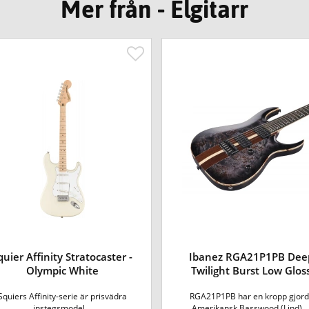
Mer från - Elgitarr
quier Affinity Stratocaster -
Ibanez RGA21P1PB Dee
Olympic White
Twilight Burst Low Glos
Squiers Affinity-serie är prisvädra
RGA21P1PB har en kropp gjord 
instegsmodel...
Amerikansk Basswood (Lind) ..