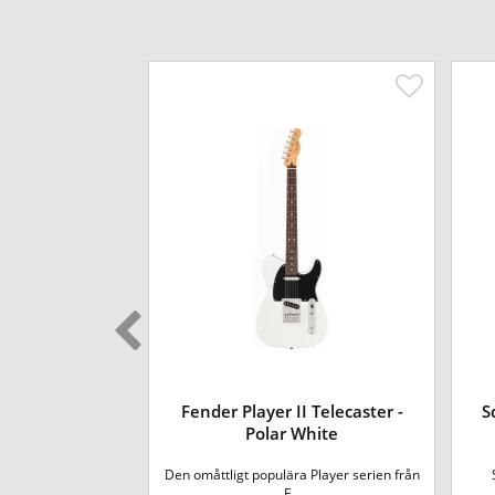
-BK Genesis
Fender Player II Telecaster -
S
tion
Polar White
 en snart 40-årig
Den omåttligt populära Player serien från
e ...
F...