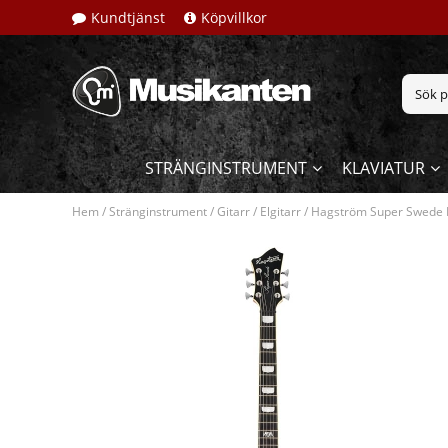
Kundtjänst
Köpvillkor
STRÄNGINSTRUMENT
KLAVIATUR
Hem
/
Stränginstrument
/
Gitarr
/
Elgitarr
/
Hagström Super Swede 