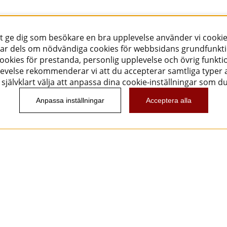
tt ge dig som besökare en bra upplevelse använder vi cookie
ar dels om nödvändiga cookies för webbsidans grundfunkt
okies för prestanda, personlig upplevelse och övrig funktio
evelse rekommenderar vi att du accepterar samtliga typer a
självklart välja att anpassa dina cookie-inställningar som d
Anpassa inställningar
Acceptera alla
Nyhetsbrev
Vill du få spännande nyheter och erbjudanden från
oss? Ange din e-post nedan!
Skicka