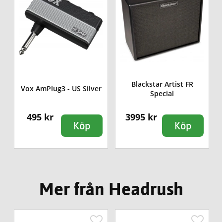
7
Blackstar Artist FR
Vox AmPlug3 - US Silver
Special
495 kr
3995 kr
Köp
Köp
Mer från Headrush