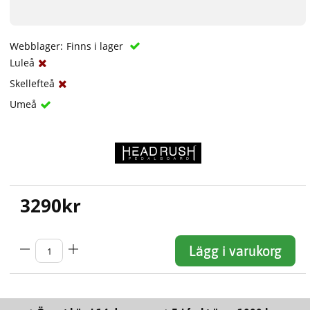
Webblager:
Finns i lager
Luleå
Skellefteå
Umeå
3290
kr
Lägg i varukorg