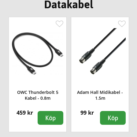
Datakabel
OWC Thunderbolt 5
Adam Hall Midikabel -
I
Kabel - 0.8m
1.5m
459 kr
99 kr
Köp
Köp