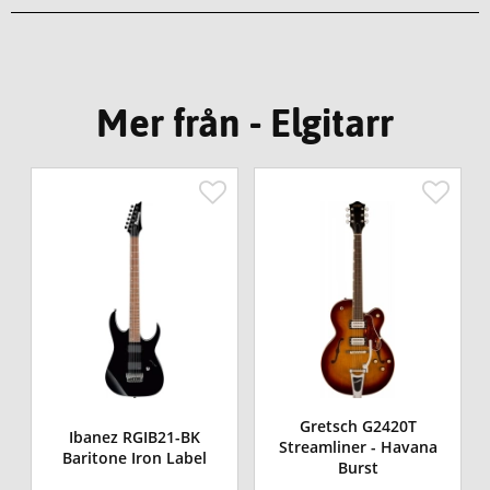
Mer från - Elgitarr
Gretsch G2420T
r
Ibanez RGIB21-BK
Streamliner - Havana
Baritone Iron Label
Burst