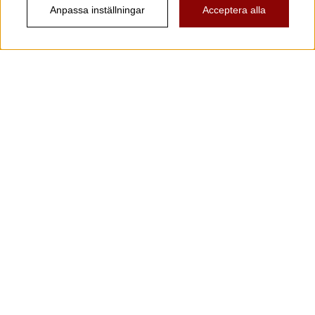
Anpassa inställningar
Acceptera alla
Information
Kundtjänst
Köpvillkor
Musikanten Pro Audio
Dataskyddsförodningen GDPR.
Nyhetsbrev
Vill du få spännande nyheter och erbjudanden från
oss? Ange din e-post nedan!
Skicka