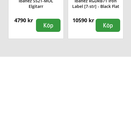
m
Ibanez S521-MOL
Ibanez RGDRB71 Iron
Elgitarr
Label [7-str] - Black Flat
4790 kr
10590 kr
Köp
Köp