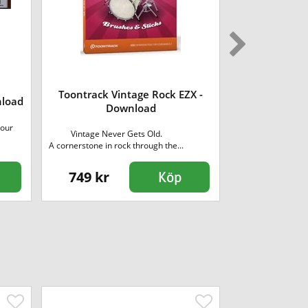
Toontrack Vintage Rock EZX -
Steinberg Do
nload
Download
Do
your
Vintage Never Gets Old.
Dorico Elemen
A cornerstone in rock through the...
ström
749 kr
1148 kr
Köp