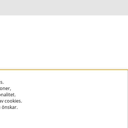
s.
ioner,
nalitet.
v cookies.
u önskar.