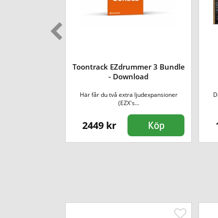
ummer 3 MIDI
Toontrack EZdrummer 3 Bundle
Download
- Download
re.
Här får du två extra ljudexpansioner
D
mmer 3-pr...
(EZX's...
2449 kr
Köp
Köp