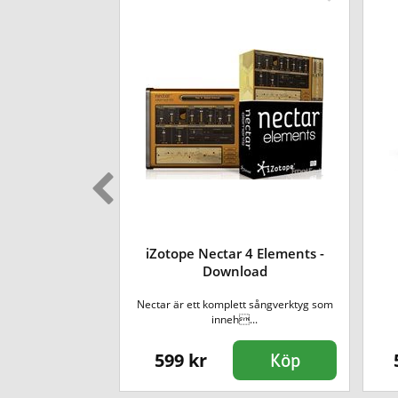
iZotope Nectar 4 Elements -
th 2 - Download
Download
 immersive vocal
Nectar är ett komplett sångverktyg som
t evolves...
inneh...
599 kr
Köp
Köp