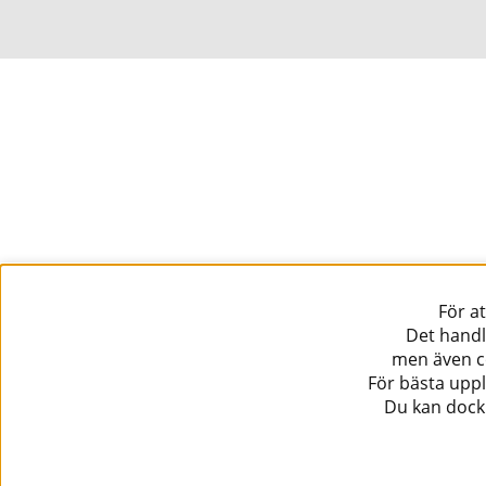
För a
Det handl
men även co
För bästa uppl
Du kan dock 