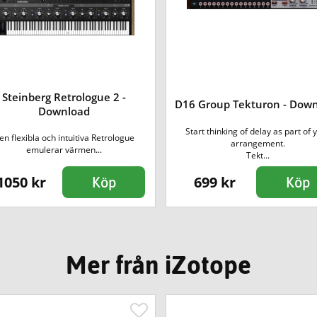
Steinberg Retrologue 2 -
D16 Group Tekturon - Dow
Download
Start thinking of delay as part of 
en flexibla och intuitiva Retrologue
arrangement.
emulerar värmen...
Tekt...
1050 kr
699 kr
Köp
Köp
Mer från iZotope