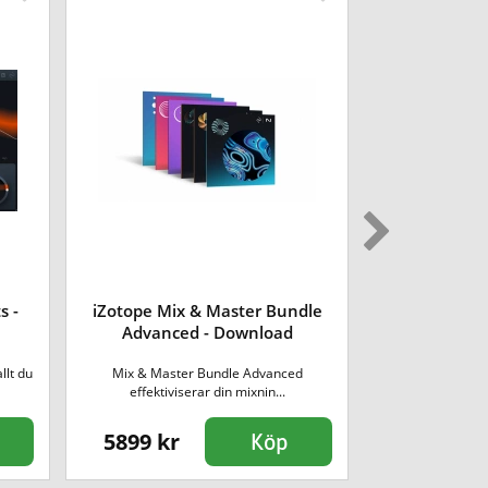
s -
iZotope Mix & Master Bundle
iZotope R
Advanced - Download
Do
llt du
Mix & Master Bundle Advanced
Ett enk
effektiviserar din mixnin...
ljudrestaur
5899 kr
1390 kr
Köp