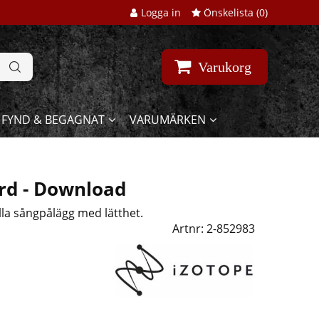
Logga in
Önskelista (
0
)
Varukorg
FYND & BEGAGNAT
VARUMÄRKEN
ard - Download
la sångpålägg med lätthet.
Artnr:
2-852983