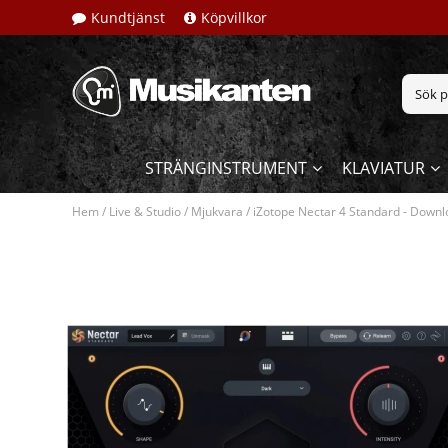
Kundtjänst
Köpvillkor
STRÄNGINSTRUMENT
KLAVIATUR
Hem
/
Live & Studio
/
Mjukvara
/
iZotope Nectar 4 Standard - Down