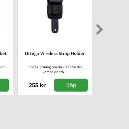
Shure WA57
ket
Ortega Wireless Strap Holder
Bo
tial
Smidig lösning om du vill sätta din
Väska för trådlösa
kompakta tr&...
255 kr
489 kr
Köp