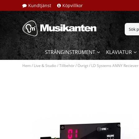
Kundtjänst
Köpvillkor
STRÄNGINSTRUMENT
KLAVIATUR
Hem
/
Live & Studio
/
Tillbehör
/
Övrigt
/
LD Systems ANNY Reciever 