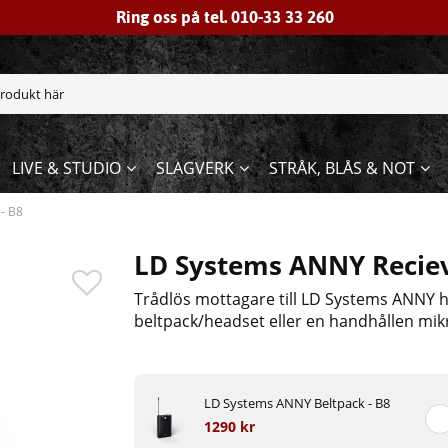
Ring oss på tel. 010-33 33 260
LIVE & STUDIO
SLAGVERK
STRÅK, BLÅS & NOT
- B8
LD Systems ANNY Reciev
Trådlös mottagare till LD Systems ANNY 
beltpack/headset eller en handhållen mikr
LD Systems ANNY Beltpack - B8
1290 kr