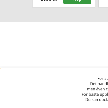
För a
Det handl
men även co
För bästa uppl
Du kan dock 