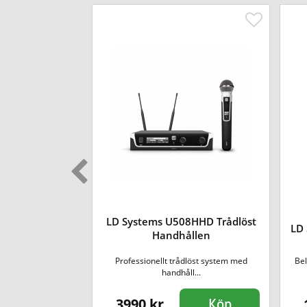
MAUI 11 G3
LD Systems U508HHD Trådlöst
LD 
r Cover
Handhållen
er på en LD Systems
Professionellt trådlöst system med
Bel
1...
handhåll...
3990 kr
Köp
Köp