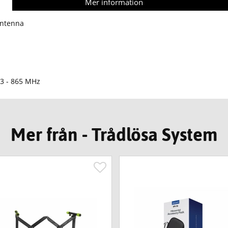
Mer information
antenna
63 - 865 MHz
Mer från - Trådlösa System