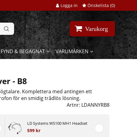
Logga in
Önskelista (
0
)
Varukorg
FYND & BEGAGNAT
VARUMÄRKEN
er - B8
högtalare. Komplettera med antingen ett
ofon för en smidig trådlös lösning.
Artnr:
LDANNYRB8
LD Systems WS100 MH1 Headset
599 kr