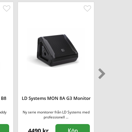
LD Systems
 B8
LD Systems MON 8A G3 Monitor
H
uddy
Ny serie monitorer från LD Systems med
Duosystem med t
professionell ...
sän
4490 kr
4690 kr
Köp