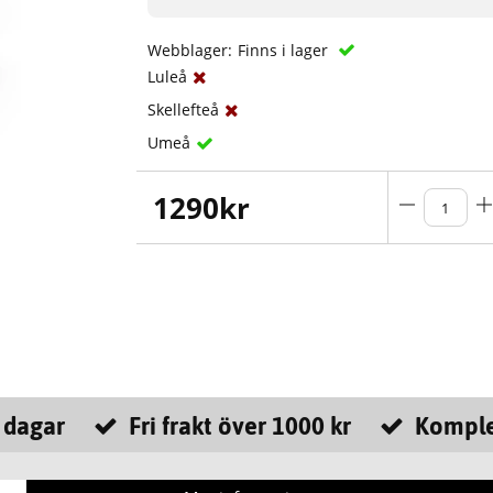
Webblager:
Finns i lager
Luleå
Skellefteå
Umeå
1290
kr
 dagar
Fri frakt över 1000 kr
Komple