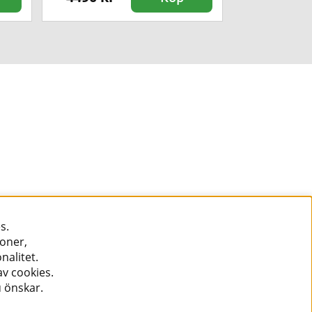
s.
ioner,
nalitet.
v cookies.
u önskar.