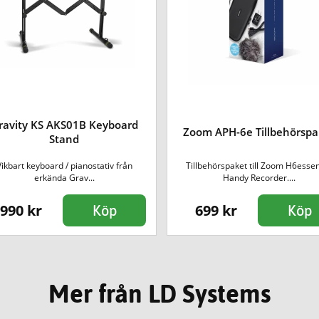
ravity KS AKS01B Keyboard
Zoom APH-6e Tillbehörspa
Stand
Vikbart keyboard / pianostativ från
Tillbehörspaket till Zoom H6essen
erkända Grav...
Handy Recorder....
990 kr
699 kr
Köp
Köp
Mer från LD Systems