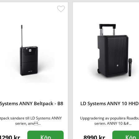
Systems ANNY Beltpack - B8
LD Systems ANNY 10 HHD
tpack sändare till LD Systems ANNY
Uppgradering av populära Roadb
serien, anv...
serien. ANNY 10 &#...
1290 kr
8990 kr
Köp
Köp