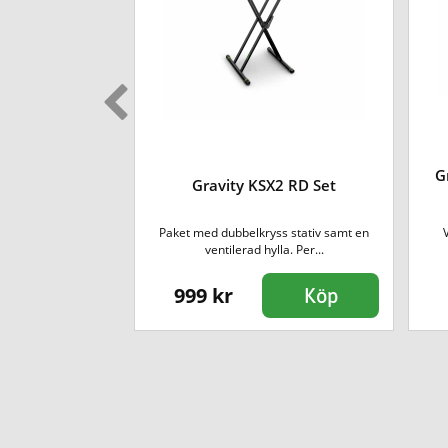
acement Grille
G
Gravity KSX2 RD Set
87]
Paket med dubbelkryss stativ samt en
 Beta 87A och 87C.
ventilerad hylla. Per...
999 kr
Köp
Köp