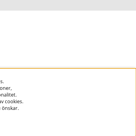
s.
ioner,
nalitet.
v cookies.
u önskar.