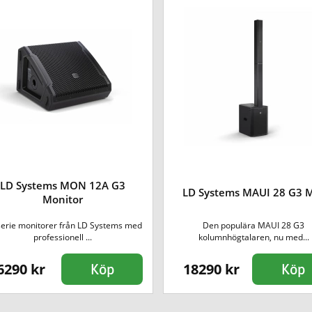
LD Systems MON 12A G3
LD Systems MAUI 28 G3 
Monitor
serie monitorer från LD Systems med
Den populära MAUI 28 G3
professionell ...
kolumnhögtalaren, nu med...
6290 kr
18290 kr
Köp
Köp