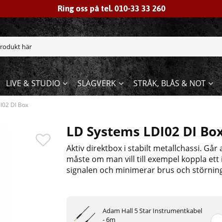
Ring oss på tel. 010-33 33 260
LIVE & STUDIO
SLAGVERK
STRÅK, BLÅS & NOT
I02 DI Box
LD Systems LDI02 DI Bo
Aktiv direktbox i stabilt metallchassi. Går
måste om man vill till exempel koppla ett 
signalen och minimerar brus och störnin
Adam Hall 5 Star Instrumentkabel
- 6m