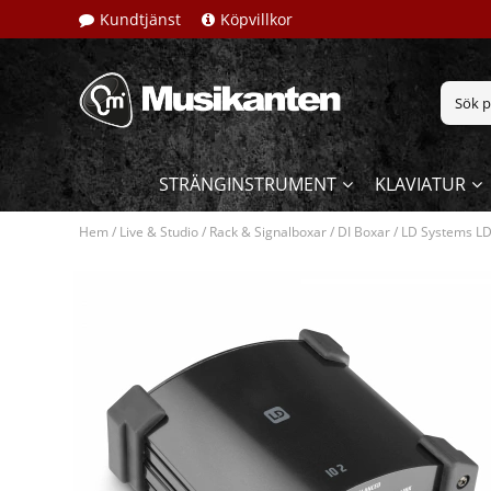
Kundtjänst
Köpvillkor
STRÄNGINSTRUMENT
KLAVIATUR
Hem
/
Live & Studio
/
Rack & Signalboxar
/
DI Boxar
/
LD Systems LD