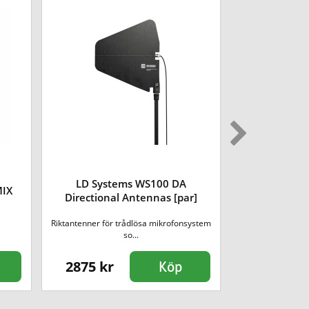
LD Systems WS100 DA
MIX
LD Syste
Directional Antennas [par]
Riktantenner för trådlösa mikrofonsystem
Kondensatormik
so...
med basen
2875 kr
969 kr
Köp