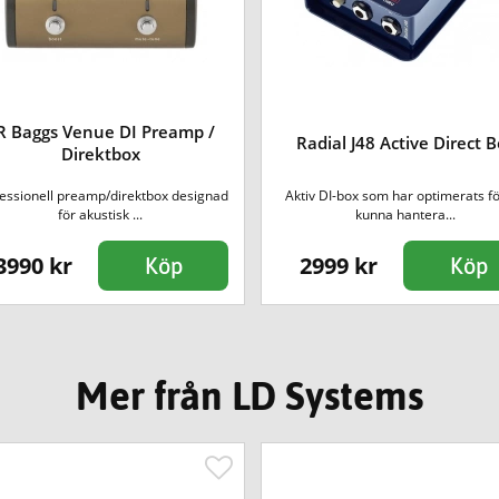
R Baggs Venue DI Preamp /
Radial J48 Active Direct 
Direktbox
essionell preamp/direktbox designad
Aktiv DI-box som har optimerats fö
för akustisk ...
kunna hantera...
3990 kr
2999 kr
Köp
Köp
Mer från LD Systems