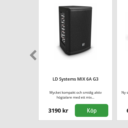
 11 G3 SatBag
LD Systems MIX 6A G3
Mycket kompakt och smidig aktiv
Ny 
umnhögtalarna på...
högtalare med ett mix...
3190 kr
Köp
Köp