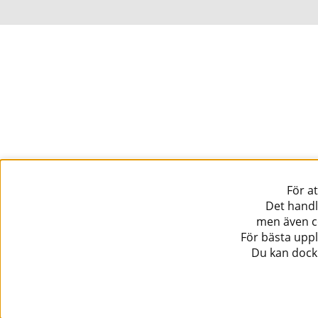
För a
Det handl
men även co
För bästa uppl
Du kan dock 