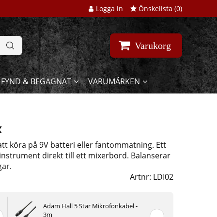
Logga in
Önskelista (
0
)
Varukorg
FYND & BEGAGNAT
VARUMÄRKEN
x
 att köra på 9V batteri eller fantommatning. Ett
instrument direkt till ett mixerbord. Balanserar
gar.
Artnr:
LDI02
Adam Hall 5 Star Mikrofonkabel -
3m