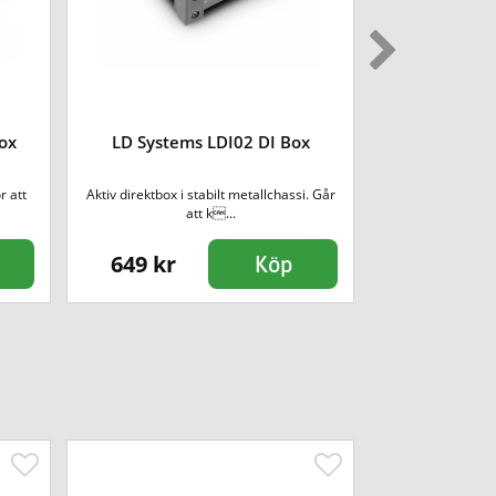
Palmer PAN0
Box
LD Systems LDI02 DI Box
r att
Aktiv direktbox i stabilt metallchassi. Går
Passiv mono D
att k...
ground lif
649 kr
619 kr
Köp