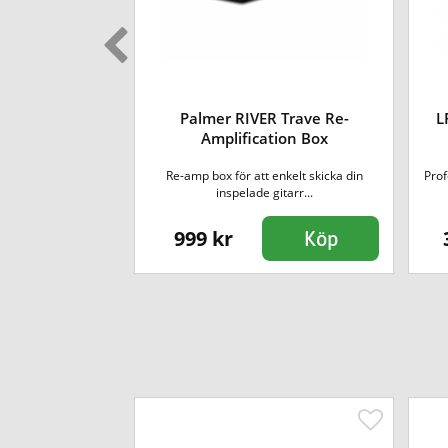
ene 2-Channel
Palmer RIVER Trave Re-
L
litter
Amplification Box
Re-amp box för att enkelt skicka din
Prof
v hög kvalité.
inspelade gitarr...
999 kr
Köp
Köp