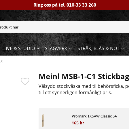
Ring oss på tel. 010-33 33 260
LIVE & STUDIO
SLAGVERK
STRÅK, BLÅS & NOT
ag
Meinl MSB-1-C1 Stickba
Välsydd stockväska med tillbehörsficka, pe
till ett synnerligen förmånligt pris.
Promark TX5AW Classic 5A
165 kr