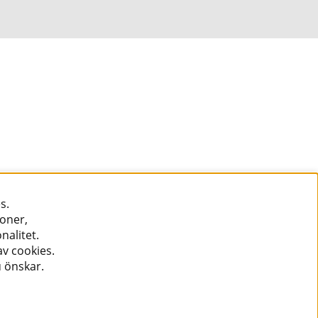
s.
ioner,
nalitet.
v cookies.
u önskar.