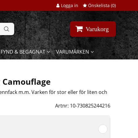
Logga in
Önskelista (
0
)
Varukorg
FYND & BEGAGNAT
VARUMÄRKEN
g Camouflage
nnfack m.m. Varken för stor eller för liten och
Artnr:
10-730825244216