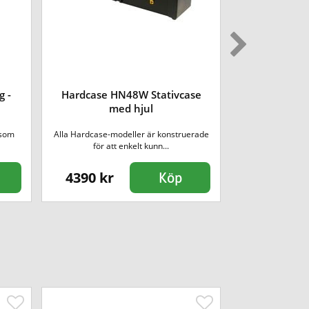
g -
Hardcase HN48W Stativcase
Gator 14x
med hjul
Be
 som
Alla Hardcase-modeller är konstruerade
Rejält hardcase 
för att enkelt kunn...
passa
4390 kr
595 kr
Köp