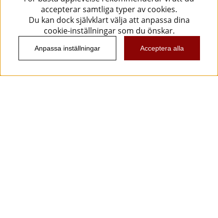
accepterar samtliga typer av cookies.
Du kan dock självklart välja att anpassa dina
cookie-inställningar som du önskar.
Anpassa inställningar
Acceptera alla
Information
Kundtjänst
Köpvillkor
Musikanten Pro Audio
Dataskyddsförodningen GDPR.
Nyhetsbrev
Vill du få spännande nyheter och erbjudanden från
oss? Ange din e-post nedan!