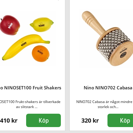
o NINOSET100 Fruit Shakers
Nino NINO702 Cabasa
SET100 Frukt-shakers är tillverkade
NINO702 Cabasa är något mindre i
av slitstark ...
storlek och...
410 kr
320 kr
Köp
Köp