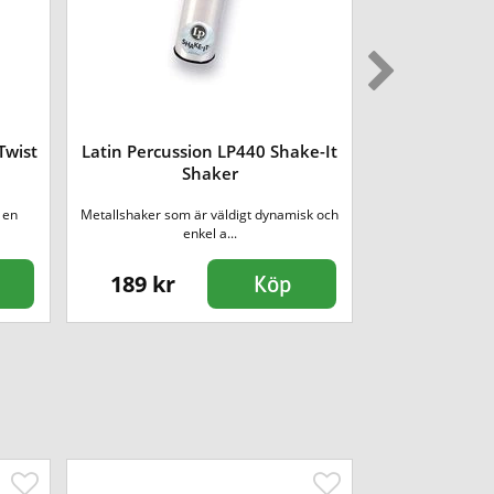
Twist
Latin Percussion LP440 Shake-It
Ortega OFSW
Shaker
Shak
 en
Metallshaker som är väldigt dynamisk och
Fingershakers är
enkel a...
bil
189 kr
150 kr
Köp